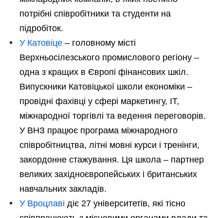
потрібні співробітники та студенти на
підробіток.
У Катовіце
– головному місті
Верхньосілезського промислового регіону –
одна з кращих в Європі фінансових шкіл.
Випускники Катовіцької школи економіки –
провідні фахівці у сфері маркетингу, IT,
міжнародної торгівлі та ведення переговорів.
У ВНЗ працює програма міжнародного
співробітництва, літні мовні курси і тренінги,
закордонне стажування. Ця школа – партнер
великих західноєвропейських і британських
навчальних закладів.
У Вроцлаві
діє 27 університетів, які тісно
співпрацюють з місцевими органами влади та