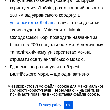
Популярністю серед українців і білорусів
користується Люблін, розташований всього в
100 км від українського кордону. В
університетах Любліна
навчаються десятки
тисяч студентів. Університет Марії
Склодовської-Кюрі проводить навчання за
більш ніж 200 спеціальностями. У медичному
та політехнічному університетах можна
отримати освіту англійською мовою.
Гданськ, що розкинувся на березі
Балтійського моря, – ще один активно
розвивається академічний центр країни. У
Ми використовуємо файли cookie для максимальної
Гданську функціонує 21 ВНЗ з 64 000
зручності користувачів. Перебуваючи на сайті, ви
приймаєте правила використання файлів cookie.
студентів.
Privacy policy
Ok