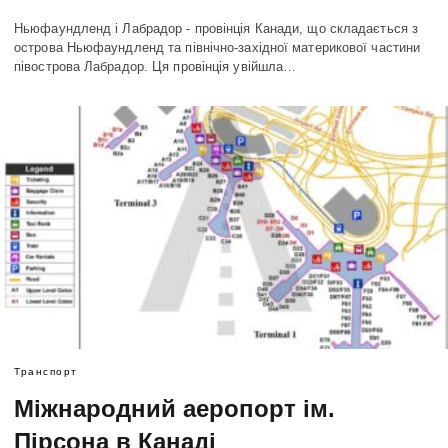
Ньюфаундленд і Лабрадор - провінція Канади, що складається з
острова Ньюфаундленд та північно-західної материкової частини
півострова Лабрадор. Ця провінція увійшла…
Транспорт
Міжнародний аеропорт ім.
Пірсона в Канаді