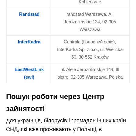
Kobierzyce
Randstad
randstad Warszawa, Al.
Jerozolimskie 134, 02-305
Warszawa
InterKadra
Centrala (Головний офіс),
InterKadra Sp. z o.o., ul. Wielicka
50, 30-552 Kraków
EastWestLink
ul. Aleje Jerozolimskie 144, III
(ewl)
piętro, 02-305 Warszawa, Polska
Пошук роботи через Центр
зайнятості
Для українців, білорусів і громадян інших країн
СНД, які вже проживають у Польщі, є