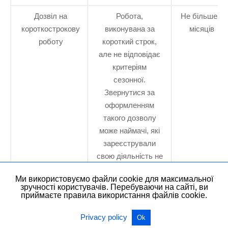
Дозвіл на
Робота,
Не більше 6
короткострокову
виконувана за
місяців
роботу
короткий строк,
але не відповідає
критеріям
сезонної.
Звернутися за
оформленням
такого дозволу
може наймачі, які
зареєстрували
свою діяльність не
менше ніж за рік до
Ми використовуємо файли cookie для максимальної
звернення за
зручності користувачів. Перебуваючи на сайті, ви
документом.
приймаєте правила використання файлів cookie.
Дозвіл на
Туристичні
Не більше 8
Privacy policy
Ok
сезонну роботу
агентства,
місяців