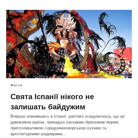
Життя
Свята Іспанії нікого не
залишать байдужим
Вперше опинившись в Іспанії, раптово усвідомлюєш, що ця
дивовижна країна, принадна ласкавим бірюзовим морем,
приголомшливою середземноморською кухнею та
архітектурними шедеврами,…