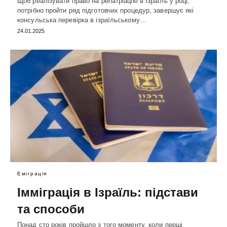
Щоб реалізувати право на репатріацію в Ізраїль у році,
потрібно пройти ряд підготовчих процедур, завершує які
консульська перевірка в ізраїльському…
24.01.2025
Еміграція
Імміграція в Ізраїль: підстави
та способи
Понад сто років пройшло з того моменту, коли перші