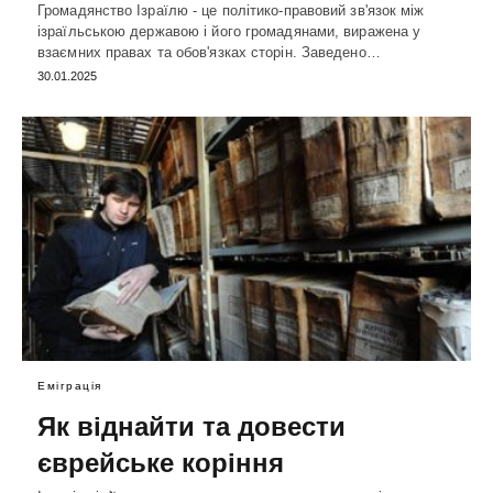
Громадянство Ізраїлю - це політико-правовий зв'язок між
ізраїльською державою і його громадянами, виражена у
взаємних правах та обов'язках сторін. Заведено…
30.01.2025
Еміграція
Як віднайти та довести
єврейське коріння