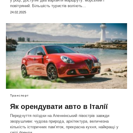
у році, доступні два варіанти маршруту: морський і
повітряний. Більшість туристів воліють…
24.02.2025
Транспорт
Як орендувати авто в Італії
Передчуття поїздки на Апеннінський півострів завжди
зворушливе: чудова природа, архітектура, величезна
кількість історичних пам'яток, прекрасна кухня, найкращі у
світі бренди…