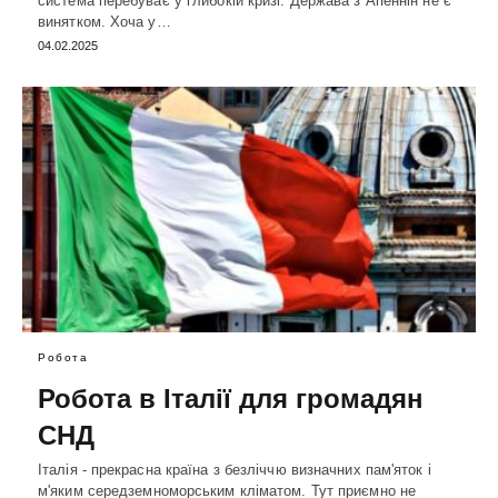
система перебуває у глибокій кризі. Держава з Апеннін не є
винятком. Хоча у…
04.02.2025
Робота
Робота в Італії для громадян
СНД
Італія - прекрасна країна з безліччю визначних пам'яток і
м'яким середземноморським кліматом. Тут приємно не