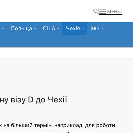
МЕНЮ
а
Польща
США
Чехія
Інші
Пошук:
у візу D до Чехії
х на більший термін, наприклад, для роботи