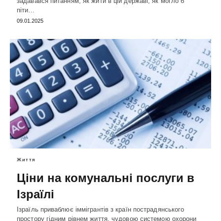
задавався питанням, як жити в цій державі, як могло б
піти…
09.01.2025
Життя
Ціни на комунальні послуги в
Ізраїлі
Ізраїль приваблює іммігрантів з країн пострадянського
простору гідним рівнем життя, чудовою системою охорони