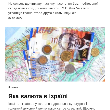
Не секрет, що чималу частину населення Землі обітованої
складають вихідці з колишнього СРСР. Для багатьох
українців країна стала другою батьківщиною…
02.02.2025
Фінанси
Яка валюта в Ізраїлі
Ізраїль - країна з унікальною древньою культурою і
головний духовний центр трьох світових релігій. Щорічно