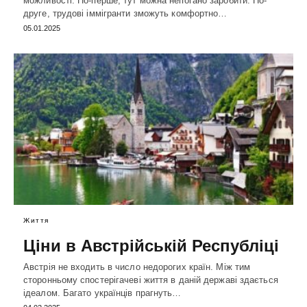
можливості. По-перше, тут можна непогано заробити. По-
друге, трудові іммігранти зможуть комфортно…
05.01.2025
Життя
Ціни в Австрійській Республіці
Австрія не входить в число недорогих країн. Між тим
сторонньому спостерігачеві життя в даній державі здається
ідеалом. Багато українців прагнуть…