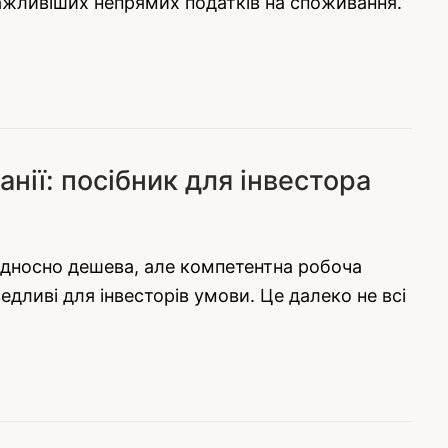
йважливіших непрямих податків на споживання.
панії: посібник для інвестора
відносно дешева, але компетентна робоча
ведливі для інвесторів умови. Це далеко не всі