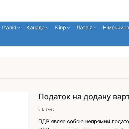
Італія
Канада
Кіпр
Латвія
Німеччин
Податок на додану варті
Бізнес
ПДВ являє собою непрямий податок,