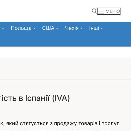
МЕНЮ
а
Польща
США
Чехія
Інші
Пошук:
сть в Іспанії (IVA)
 який стягується з продажу товарів і послуг.