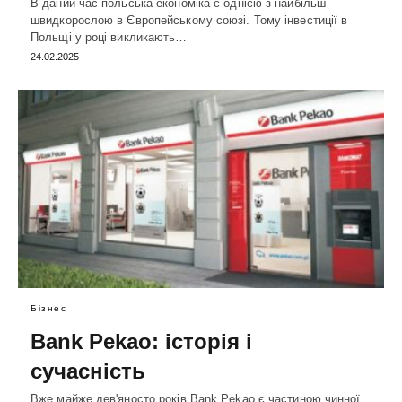
В даний час польська економіка є однією з найбільш
швидкорослою в Європейському союзі. Тому інвестиції в
Польщі у році викликають…
24.02.2025
Бізнес
Bank Pekao: історія і
сучасність
Вже майже дев'яносто років Bank Pekao є частиною чинної