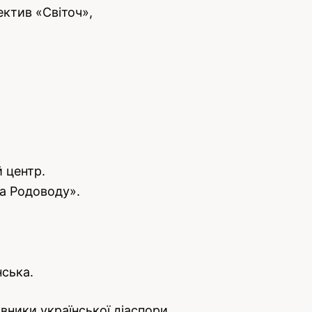
ектив «Світоч»,
й центр.
ка Родоводу».
нська.
вники української діаспори.