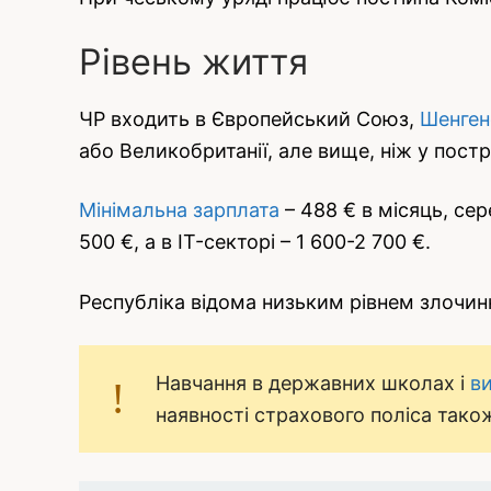
Рівень життя
ЧР входить в Європейський Союз,
Шенген
або Великобританії, але вище, ніж у пост
Мінімальна зарплата
– 488 € в місяць, сер
500 €, а в IT-секторі – 1 600-2 700 €.
Республіка відома низьким рівнем злочи
Навчання в державних школах і
в
наявності страхового поліса тако