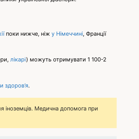
ії
поки нижче, ніж
у Німеччині
, Франції
ери,
лікарі
) можуть отримувати 1 100-2
и здоров’я
.
я іноземців. Медична допомога при