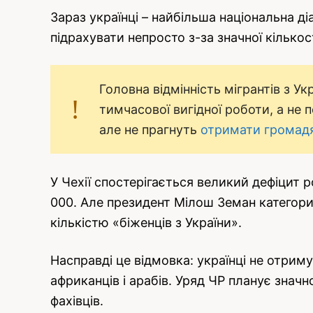
Зараз українці – найбільша національна ді
підрахувати непросто з-за значної кількос
Головна відмінність мігрантів з Ук
тимчасової вигідної роботи, а не 
але не прагнуть
отримати громад
У Чехії спостерігається великий дефіцит р
000. Але президент Мілош Земан категори
кількістю «біженців з України».
Насправді це відмовка: українці не отриму
африканців і арабів. Уряд ЧР планує знач
фахівців.