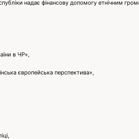
республіки надає фінансову допомогу етнічним гро
аїни в ЧР»,
їнська європейська перспектива»,
іці,