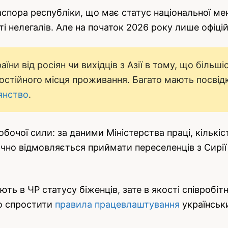
аспора республіки, що має статус національної мен
ті нелегалів. Але на початок 2026 року лише офіцій
раїни від росіян чи вихідців з Азії в тому, що біль
постійного місця проживання. Багато мають посвідк
янство
.
обочої сили: за даними Міністерства праці, кількі
чно відмовляється приймати переселенців з Сирі
ють в ЧР статусу біженців, зате в якості співробі
но спростити
правила працевлаштування
українськи