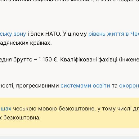
ську зону
і блок НАТО. У цілому
рівень життя в Чех
радянських країнах.
едня брутто – 1 150 €. Кваліфіковані фахівці (інжен
нності, прогресивними
системами освіти
та
охорон
ишах
чеською мовою безкоштовне, у тому числі дл
ж безкоштовна.