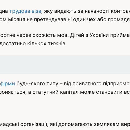
ідна
трудова віза
, яку видають за наявності контр
ом місяця не претендував ні один чех або громад
фортне через схожість мов. Дітей з України прий
 достатньо кількох тижнів.
 фірми
будь-якого типу – від приватного підприємс
оняється, а статутний капітал може становити вс
омадські організації, які допомагають землякам в