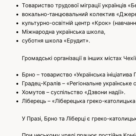
Товариство трудової міграції українців «
вокально-танцювальний колектив «Джер
культурно-освітній центр «Крок» (навчання 
Міжнародна українська школа,
суботня школа «Ерудит».
Громадські організації в інших містах Чехії
Брно – товариство «Українська ініціатива 
Градец-Кралів – «Регіональне українське 
Хомутов – суспільство «Дзвони надії».
Ліберець – «Ліберецька греко-католицька 
У Празі, Брно та Ліберці є греко-католиць
При чеському уряді працює постійна Коміс