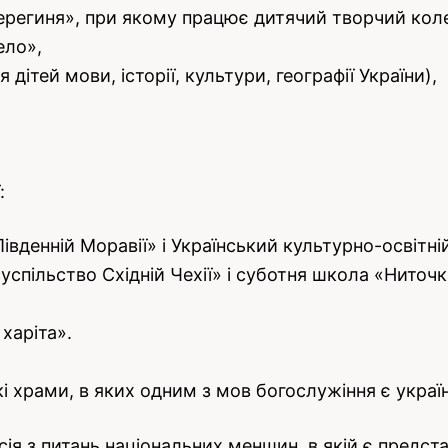
Берегиня», при якому працює дитячий творчий кол
ело»,
дітей мови, історії, культури, географії України),
:
Південній Моравії» і Український культурно-освітні
суспільство Східній Чехії» і суботня школа «Ниточ
харіта».
кі храми, в яких одним з мов богослужіння є украї
ія з питань національних меншин, в якій є предста