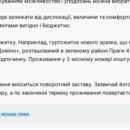
уванням можливостей і уподобань можна вибрати 
 буде залежати від дислокації, величини та комфор
ентами вигідно і бюджетно.
житку. Наприклад, гуртожиток нового зразка, що 
оміно», розташований в зеленому районі Праги 4 –
відпочинку. Проживання у 2-місному номері кошту
ання вноситься поворотний заставу. Зазвичай його 
у, а по закінченні терміну проживання повертаєт
і чеське пиво