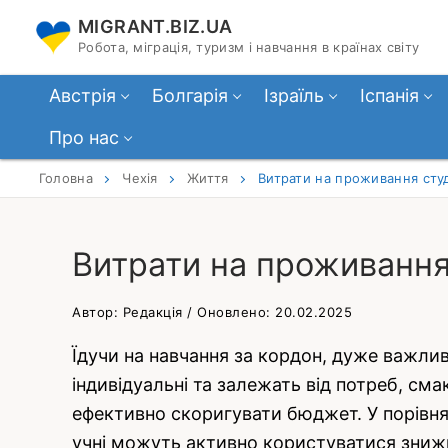
Перейти
MIGRANT.BIZ.UA
до
Робота, міграція, туризм і навчання в країнах світу
вмісту
Австрія
Болгарія
Ізраїль
Іспанія
Про нас
Головна
Чехія
Життя
Витрати на проживання студ
Витрати на проживання 
Автор: Редакція / Оновлено: 20.02.2025
Їдучи на навчання за кордон, дуже важлив
індивідуальні та залежать від потреб, см
ефективно скоригувати бюджет. У порівнян
учні можуть активно користуватися знижк