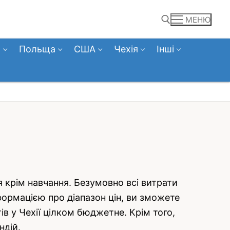
МЕНЮ
а
Польща
США
Чехія
Інші
Пошук:
я крім навчання. Безумовно всі витрати
формацією про діапазон цін, ви зможете
в у Чехії цілком бюджетне. Крім того,
ндій.