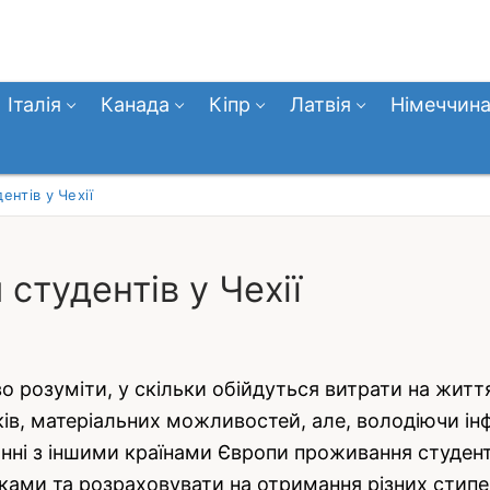
Італія
Канада
Кіпр
Латвія
Німеччин
ентів у Чехії
студентів у Чехії
о розуміти, у скільки обійдуться витрати на житт
аків, матеріальних можливостей, але, володіючи ін
ні з іншими країнами Європи проживання студенті
ами та розраховувати на отримання різних стипе