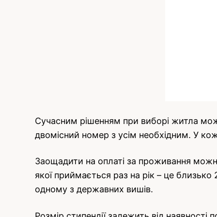
Сучасним рішенням при виборі житла мож
двомісний номер з усім необхідним. У ко
Заощадити на оплаті за проживання можна
якої приймається раз на рік – це близько
одному з державних вишів.
Розмір стипендії залежить від наявності п