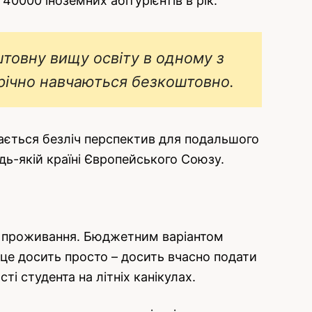
000 іноземних абітурієнтів в рік.
товну вищу освіту в одному з
річно навчаються безкоштовно.
вається безліч перспектив для подальшого
удь-якій країні Європейського Союзу.
ься проживання. Бюджетним варіантом
сце досить просто – досить вчасно подати
ті студента на літніх канікулах.