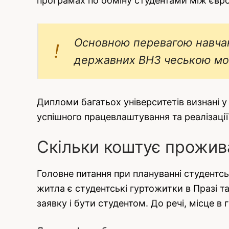
програмах по обміну студентами між євро
Основною перевагою навчан
державних ВНЗ чеською мов
Дипломи багатьох університетів визнані 
успішного працевлаштування та реалізації 
Скільки коштує прожива
Головне питання при плануванні студентсь
житла є студентські гуртожитки в Празі т
заявку і бути студентом. До речі, місце в