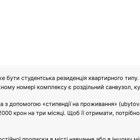
е бути студентська резиденція квартирного типу
жному номері комплексу є роздільний санвузол, к
 з допомогою «стипендії на проживання» (ubytova
 2000 крон на три місяці. Щоб її отримати, потріб
остійної прописки в місті навчання або в іншому мі