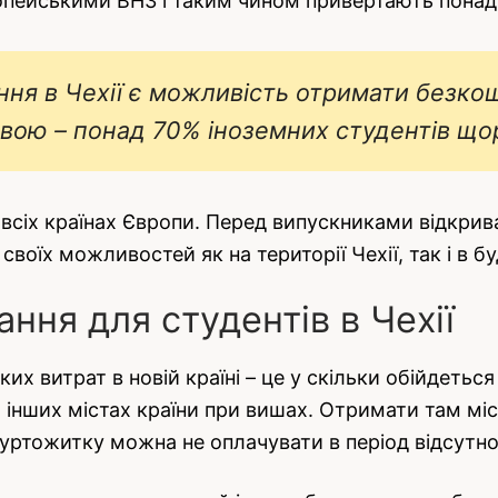
пейськими ВНЗ і таким чином привертають понад 40
ня в Чехії є можливість отримати безкош
ою – понад 70% іноземних студентів що
у всіх країнах Європи. Перед випускниками відкри
своїх можливостей як на території Чехії, так і в б
ння для студентів в Чехії
ких витрат в новій країні – це у скільки обійдет
а інших містах країни при вишах. Отримати там мі
 гуртожитку можна не оплачувати в період відсутнос