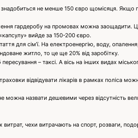
к знадобиться не менше 150 євро щомісяця. Якщо 
влення гардеробу на промовах можна заощадити. 
 «капсулу» вийде за 150-200 євро.
аття для сім’ї. На електроенергію, воду, опалення
ндоване житло, то це ще 20% від заробітку.
пересування – таксі. А вісь на інших видах місько
траховки відвідувати лікарів в рамках поліса мож
 не можна назвати дешевими через відсутність вел
 витрат, чехи витрачають на спорт, розваги, подо