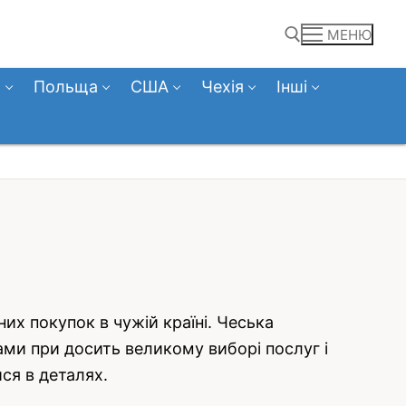
МЕНЮ
а
Польща
США
Чехія
Інші
Пошук:
их покупок в чужій країні. Чеська
ами при досить великому виборі послуг і
ися в деталях.