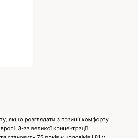
у, якщо розглядати з позиції комфорту
вропі. З-за великої концентрації
становить 75 років у чоловіків і 81 у