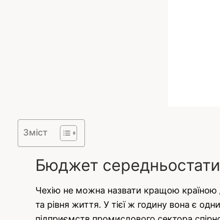
Зміст
Бюджет середньостати
Чехію не можна назвати кращою країною д
та рівня життя. У тієї ж годину вона є од
підприємств промислового сектора спірною