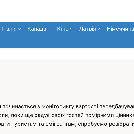
Італія
Канада
Кіпр
Латвія
Німеччин
починається з моніторингу вартості передбачуван
опи, поки ще радує своїх гостей помірними цінник
вувати туристам та емігрантам, спробуємо розібрат