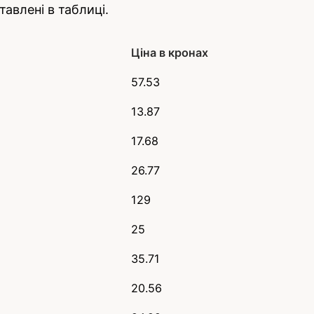
тавлені в таблиці.
Ціна в кронах
57.53
13.87
17.68
26.77
129
25
35.71
20.56