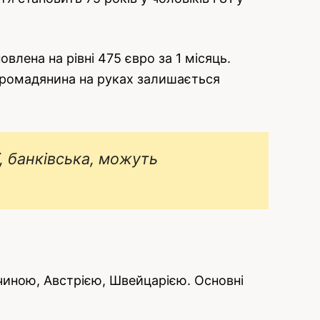
влена на рівні 475 євро за 1 місяць.
 громадянина на руках залишається
ї, банківська, можуть
ччиною, Австрією, Швейцарією. Основні