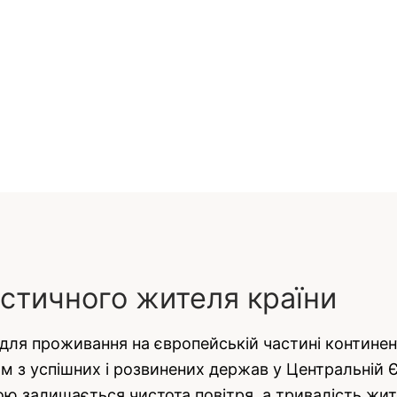
стичного жителя країни
ля проживання на європейській частині континент
ним з успішних і розвинених держав у Центральній Є
 залишається чистота повітря, а тривалість життя 