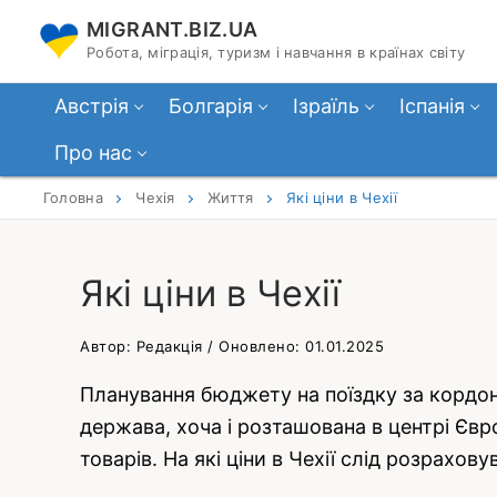
Перейти
MIGRANT.BIZ.UA
до
Робота, міграція, туризм і навчання в країнах світу
вмісту
Австрія
Болгарія
Ізраїль
Іспанія
Про нас
Головна
Чехія
Життя
Які ціни в Чехії
Які ціни в Чехії
Автор: Редакція / Оновлено: 01.01.2025
Планування бюджету на поїздку за кордон 
держава, хоча і розташована в центрі Євр
товарів. На які ціни в Чехії слід розрахо