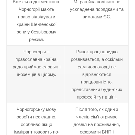
Вже сьогодні мешканці
Міграційна політика не
Чорногорії мають
ускладнена порядками та
право відвідувати
вимогами ЄС.
країни Шенгенської
зони у безвізовому
режимі.
Чорногорія –
Ринок праці швидко
православна країна,
розвивається, а оскільки
радо приймає слов’ян і
самі чорногорці не
іноземців в цілому.
відрізняються
працьовитістю,
представники будь-яких
професій тут в ціні.
Чорногорську мову
Після того, як один з
освоїти нескладно,
членів сім’ї отримає
особливо якщо
дозвіл на проживання,
іммігрант говорить по-
оформити ВНП і