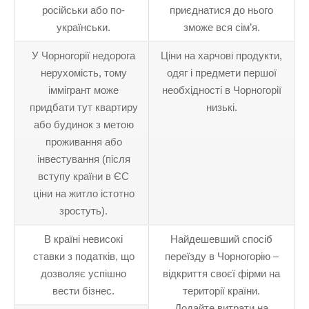
російськи або по-
приєднатися до нього
українськи.
зможе вся сім’я.
У Чорногорії недорога
Ціни на харчові продукти,
нерухомість, тому
одяг і предмети першої
іммігрант може
необхідності в Чорногорії
придбати тут квартиру
низькі.
або будинок з метою
проживання або
інвестування (після
вступу країни в ЄС
ціни на житло істотно
зростуть).
В країні невисокі
Найдешевший спосіб
ставки з податків, що
переїзду в Чорногорію –
дозволяє успішно
відкриття своєї фірми на
вести бізнес.
території країни.
Додайте витрати на