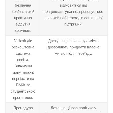
безпечна
відмовитися від
країна, в якій
працевлаштування, пропонується
практично
широкий набір заходів соціальної
відсутня
підтримки.
кримінал.
У Чехії діє
Доступні ціни на нерухомість
безкоштовна
дозволяють придбати власне
система
житло після переїзду.
освіти.
Вивчивши
мову, можна
переїхати на
ПМЖ за
студентською
програмою.
Процедура
Лояльна цінова політика у