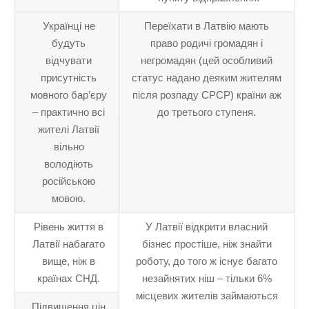
Українці не
Переїхати в Латвію мають
будуть
право родичі громадян і
відчувати
негромадян (цей особливий
присутність
статус надано деяким жителям
мовного бар’єру
після розпаду СРСР) країни аж
– практично всі
до третього ступеня.
жителі Латвії
вільно
володіють
російською
мовою.
Рівень життя в
У Латвії відкрити власний
Латвії набагато
бізнес простіше, ніж знайти
вище, ніж в
роботу, до того ж існує багато
країнах СНД.
незайнятих ніш – тільки 6%
місцевих жителів займаються
Підвищення цін