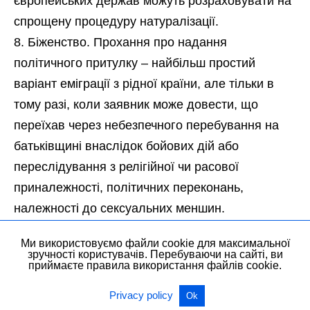
європейських держав можуть розраховувати на
спрощену процедуру натуралізації.
Біженство. Прохання про надання
політичного притулку – найбільш простий
варіант еміграції з рідної країни, але тільки в
тому разі, коли заявник може довести, що
переїхав через небезпечного перебування на
батьківщині внаслідок бойових дій або
переслідування з релігійної чи расової
приналежності, політичних переконань,
належності до сексуальних меншин.
Ми використовуємо файли cookie для максимальної
Крім підстав для імміграції, перерахованих
зручності користувачів. Перебуваючи на сайті, ви
приймаєте правила використання файлів cookie.
вище, існують і інші способи переїзду в Європу,
але вони менш популярні та далеко не скрізь
Privacy policy
Ok
здійсненні. Наприклад, у деяких країнах вид на