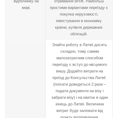
відпочинку на
отримання ВНЖ. Найбільш
морі.
простими варіантами переїзду є
покупка нерухомості,
інвестування в економіку
країни, купівля державних
облігацій.
Знайти роботу в Латвії досить
складно, тому самим
малозатратним способом
переїзду є вступ до місцевого
вишу. Додайте витрати на
проїзд до Консульства Латвії
(поїхати доведеться 2 рази –
подати документи на візу і
забрати візу) і на квиток в один
кінець до Латвії. Величина
витрат буде залежати від
пункту відправлення.