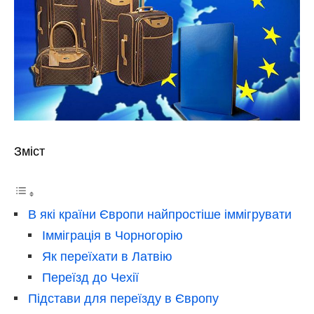
Зміст
В які країни Європи найпростіше іммігрувати
Імміграція в Чорногорію
Як переїхати в Латвію
Переїзд до Чехії
Підстави для переїзду в Європу