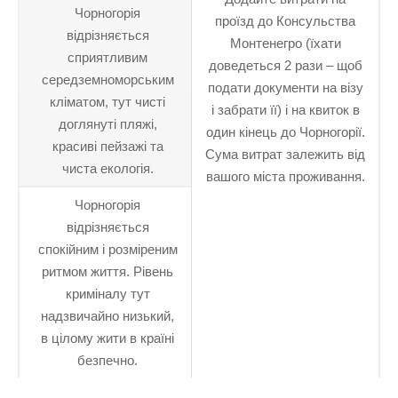
Чорногорія
проїзд до Консульства
відрізняється
Монтенегро (їхати
сприятливим
доведеться 2 рази – щоб
середземноморським
подати документи на візу
кліматом, тут чисті
і забрати її) і на квиток в
доглянуті пляжі,
один кінець до Чорногорії.
красиві пейзажі та
Сума витрат залежить від
чиста екологія.
вашого міста проживання.
Чорногорія
відрізняється
спокійним і розміреним
ритмом життя. Рівень
криміналу тут
надзвичайно низький,
в цілому жити в країні
безпечно.