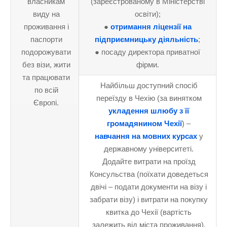
власникам
(зареєстрованому в Міністерстві
виду на
освіти);
проживання і
●
отримання ліцензії на
паспорти
підприємницьку діяльність
;
подорожувати
● посаду директора приватної
без візи, жити
фірми.
та працювати
Найбільш доступний спосіб
по всій
переїзду в Чехію (за винятком
Європі.
укладення шлюбу з її
громадянином Чехії
) –
навчання на мовних курсах
у
державному університеті.
Додайте витрати на проїзд
Консульства (поїхати доведеться
двічі – подати документи на візу і
забрати візу) і витрати на покупку
квитка до Чехії (вартість
залежить від міста проживання).