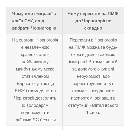
Чому для еміграції з
Чому переїхати на ПМЖ
країн СНД слід
до Чорногорії не
вибрати Чорногорію
складно
На сьогодні Чорногорія
Переїхати в Чорногорію
є незалежною
на ПМЖ можна за будь-
країною, але в
якою відомою схемою
найближчому
імміграції.В тому числі й
майбутньому може
за допомогою купівлі
стати членом
нерухомості або
Євросоюзу, так що
зареєструвавши тут
ВНЖ і громадянство
фірму з закордонним
Чорногорії дозволять
паспортом, вклавши в
їх володарям
статутний капітал всього
подорожувати
1 євро.
країнами ЄС без візи.