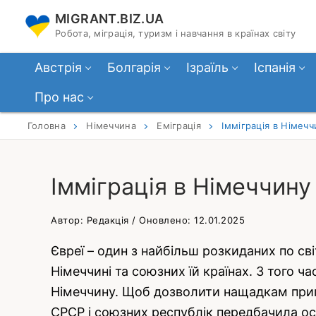
Перейти
MIGRANT.BIZ.UA
до
Робота, міграція, туризм і навчання в країнах світу
вмісту
Австрія
Болгарія
Ізраїль
Іспанія
Про нас
Головна
Німеччина
Еміграція
Імміграція в Німечч
Імміграція в Німеччину 
Автор: Редакція / Оновлено: 12.01.2025
Євреї – один з найбільш розкиданих по світ
Німеччині та союзних їй країнах. З того ч
Німеччину. Щоб дозволити нащадкам пригн
СРСР і союзних республік передбачила ос