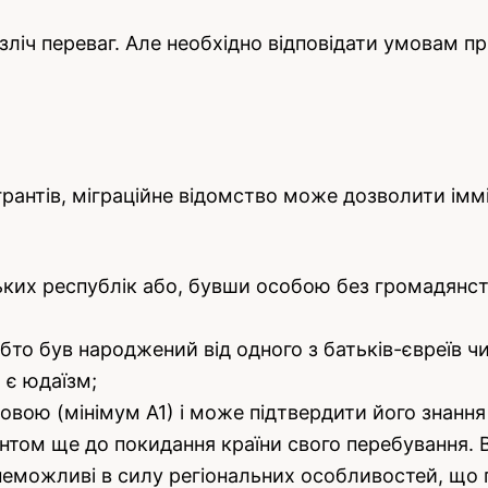
зліч переваг. Але необхідно відповідати умовам пр
грантів, міграційне відомство може дозволити імм
ьких республік або, бувши особою без громадянст
то був народжений від одного з батьків-євреїв чи
 є юдаїзм;
овою (мінімум А1) і може підтвердити його знанн
антом ще до покидання країни свого перебування.
еможливі в силу регіональних особливостей, що