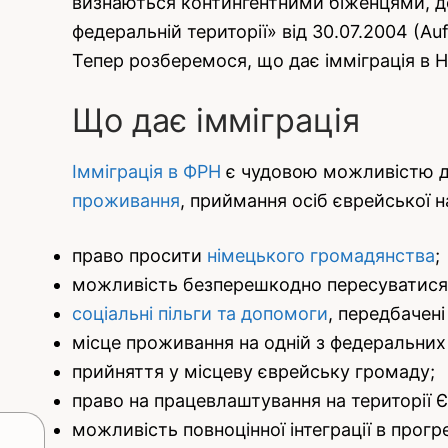
визнаються контингентними біженцями, до
федеральній території» від 30.07.2004 (A
Тепер розберемося, що дає імміграція в Ні
Що дає імміграція
Імміграція в ФРН
є чудовою можливістю дл
проживання
, приймання осіб єврейської н
право просити
німецького громадянства
;
можливість безперешкодно пересуватис
соціальні пільги та допомоги
, передбачені
місце проживання на одній з федеральних
прийняття у місцеву єврейську громаду;
право на працевлаштування на території Є
можливість повноцінної інтеграції в прогр