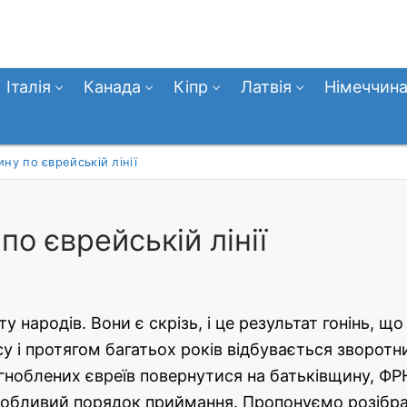
Італія
Канада
Кіпр
Латвія
Німеччин
ину по єврейській лінії
по єврейській лінії
у народів. Вони є скрізь, і це результат гонінь, щ
асу і протягом багатьох років відбувається зворотн
облених євреїв повернутися на батьківщину, ФРН 
обливий порядок приймання. Пропонуємо розібрати