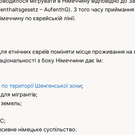
водилося мігрувати в Німеччину відповідно до За
ufenthaltsgesetz – AufenthG). З того часу прийман
меччину по єврейській лінії.
я етнічних євреїв поміняти місце проживання на 
аціональності з боку Німеччини дає їм:
я
по території Шенгенської зони
;
 для мігрантів;
 земель;
С;
есивне німецьке суспільство.