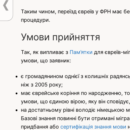
Таким чином, переїзд євреїв у ФРН має бе
процедури.
Умови прийняття
Так, як випливає з
Пам’ятки
для євреїв-мі
умови, що заявник:
є громадянином однієї з колишніх радянс
ніж з 2005 року;
має єврейське коріння по народженню, тоб
умови, що єдиною вірою, яку він сповідує,
на достатньому рівні володіє німецькою м
Базові знання повинні бути отримані мігр
придбання або
сертифікація знання мови
н