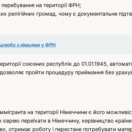
 перебування на території ФРН;
ких релігійних громад, чому є документальне підт
шлюбу з німцями у ФРН
території союзних республік до 01.01.1945, автом
 дозволяє пройти процедуру приймання без урахув
ммігранта на території Німеччини є його можливі
 єврею переїхати в Німеччину, керівництво країн
во, отримає роботу і перестане потребувати мате