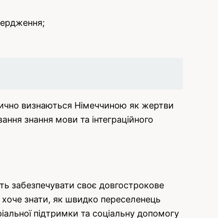
вердження;
атично визнаються Німеччиною як жертви
ання знання мови та інтеграційного
сть забезпечувати своє довгострокове
и хоче знати, як швидко переселенець
ріальної підтримки та соціальну допомогу