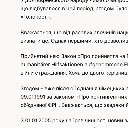
У долі єврейського народу чимало випробу
що відбувалося в цей період, згодом бул
«Голокост».
Вважається, що від расових злочинів нац
визнати це. Однак першими, хто дозволив,
Прийнятий нею Закон «Про прийняття на П
humanitärer Hilfsaktionen aufgenommene Flü
війни страждання. Хоча до цього керівницт
Згодом – вже після об’єднання німецьких 
09.01.1991 за законом «Про контингентни
об’єднаної ФРН. Вважається, що завдяки й
З 01.01.2005 року набрав чинності новий 