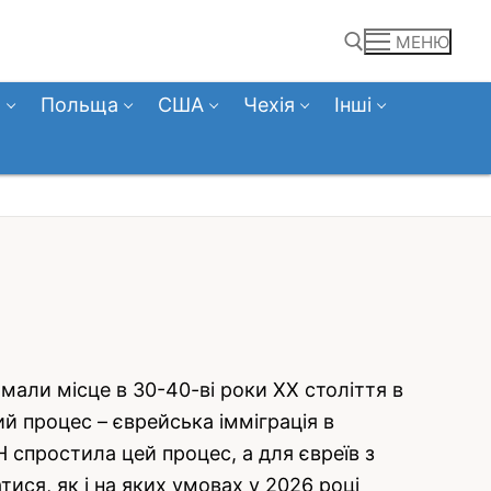
МЕНЮ
а
Польща
США
Чехія
Інші
Пошук:
о мали місце в 30-40-ві роки ХХ століття в
ий процес – єврейська імміграція в
спростила цей процес, а для євреїв з
ся, як і на яких умовах у 2026 році