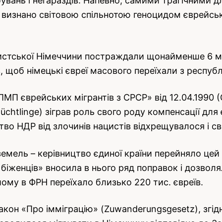
вань і негараздів. Напевно, самими трагічними для
о визнано світовою спільнотою геноцидом єврейсь
истської Німеччини постраждали щонайменше 6 млн
 щоб німецькі євреї масового переїхали з респуб
МП єврейських мігрантів з СРСР» від 12.04.1990 
chtlinge) зіграв роль свого роду компенсації для є
во НДР від злочинів нацистів відхрещувалося і св
земель – керівництво єдиної країни перейняло цей
х біженців» вносила в нього ряд поправок і дозво
ому в ФРН переїхало близько 220 тис. євреїв.
закон «Про імміграцію» (Zuwanderungsgesetz), згід