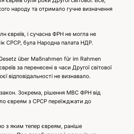
 євреїв були роки Другої світової. Все,
кого народу та отримало гучне визначення
 євреїв, і сучасна ФРН не могла не
лік СРСР, була Народна палата НДР.
(Gesetz über Maßnahmen für im Rahmen
вреїв за перенесені в часи Другої світової
оєї відповідальності не визнавало.
 закон. Зокрема, рішення МВС ФРН від
ляло євреям з СРСР переїжджати до
но з яким тепер євреям, раніше