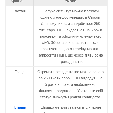
Країна
Умови
Латвія
Нерухомість тут можна вважати
однією з найдоступніших в Європі.
Для покупки вам знадобиться 250
тис. євро. ПНП видається на 5 років
власнику та офіційним членам його
сім’ї. Зберігаючи власність, після
закінчення цього терміну можна
запросити ПМП, ще через п’ять років
– громадянство.
Греція
Отримати резидентство можна всього
за 250 тисяч євро. ПНП видадуть на
5 років з правом необмеженої
кількості продовжень. Узаконити свій
статус зможуть і родичі кандидата.
Іспанія
Швидко легалізуватися в цій країні