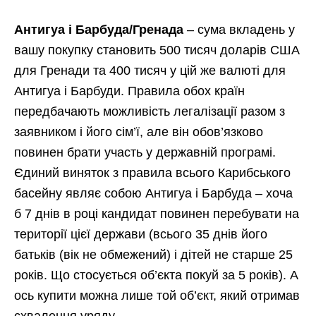
Антигуа і Барбуда/Гренада
– сума вкладень у
вашу покупку становить 500 тисяч доларів США
для Гренади та 400 тисяч у цій же валюті для
Антигуа і Барбуди. Правила обох країн
передбачають можливість легалізації разом з
заявником і його сім’ї, але він обов’язково
повинен брати участь у державній програмі.
Єдиний виняток з правила всього Карибського
басейну являє собою Антигуа і Барбуда – хоча
б 7 днів в році кандидат повинен перебувати на
території цієї держави (всього 35 днів його
батьків (вік не обмежений) і дітей не старше 25
років. Що стосується об’єкта покуй за 5 років). А
ось купити можна лише той об’єкт, який отримав
схвалення уряду.