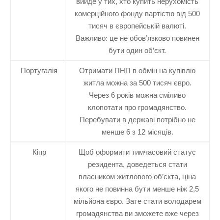
вийде у тих, хто купить нерухомість
комерційного фонду вартістю від 500
тисяч в європейській валюті.
Важливо: це не обов’язково повинен
бути один об’єкт.
Португалія
Отримати ПНП в обмін на купівлю
житла можна за 500 тисяч євро.
Через 6 років можна сміливо
клопотати про громадянство.
Перебувати в державі потрібно не
менше 6 з 12 місяців.
Кіпр
Щоб оформити тимчасовий статус
резидента, доведеться стати
власником житлового об’єкта, ціна
якого не повинна бути менше ніж 2,5
мільйона євро. Зате стати володарем
громадянства ви зможете вже через