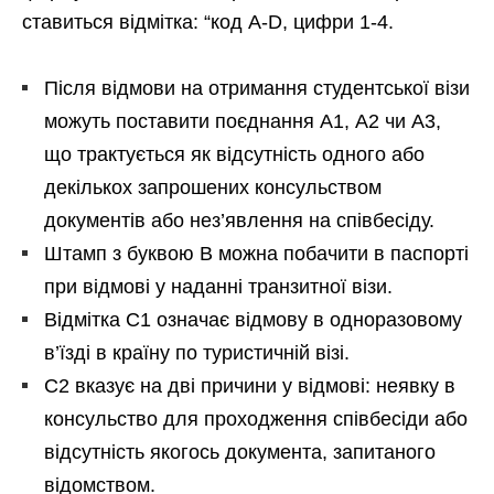
ставиться відмітка: “код А-D, цифри 1-4.
Після відмови на отримання студентської візи
можуть поставити поєднання А1, А2 чи А3,
що трактується як відсутність одного або
декількох запрошених консульством
документів або нез’явлення на співбесіду.
Штамп з буквою В можна побачити в паспорті
при відмові у наданні транзитної візи.
Відмітка С1 означає відмову в одноразовому
в’їзді в країну по туристичній візі.
С2 вказує на дві причини у відмові: неявку в
консульство для проходження співбесіди або
відсутність якогось документа, запитаного
відомством.