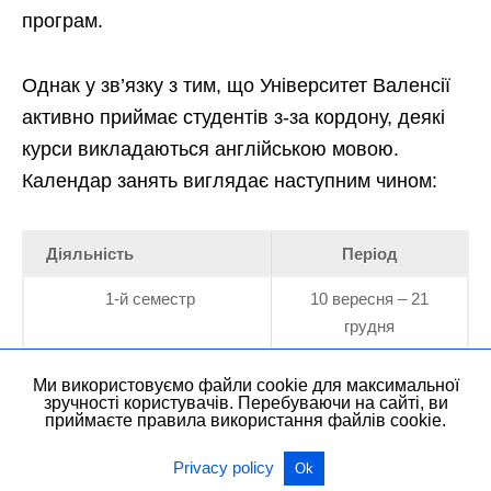
програм.
Однак у зв’язку з тим, що Університет Валенсії
активно приймає студентів з-за кордону, деякі
курси викладаються англійською мовою.
Календар занять виглядає наступним чином:
Діяльність
Період
1-й семестр
10 вересня – 21
грудня
2-й семестр
28 січня – 15 травня
Ми використовуємо файли cookie для максимальної
зручності користувачів. Перебуваючи на сайті, ви
Перший семестр перша
8 – 25 січня
приймаєте правила використання файлів cookie.
сесія
Privacy policy
Ok
Другий семестр перша
20 травня -7 червня