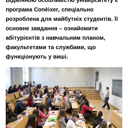
Відмінною особливістю університету є
програма Conèixer, спеціально
розроблена для майбутніх студентів. Її
основне завдання – ознайомити
абітурієнтів з навчальним планом,
факультетами та службами, що
функціонують у виші.