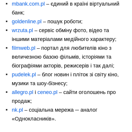
mbank.com.pl
– єдиний в країні віртуальний
банк;
goldenline.pl
– пошук роботи;
wrzuta.pl
– сервіс обміну фото, відео та
іншими матеріалами медійного характеру;
filmweb.pl
– портал для любителів кіно з
величезною базою фільмів, історіями та
біографіями акторів, режисерів і так далі;
pudelek.pl
– блог новин і пліток зі світу кіно,
музики та шоу-бізнесу;
allegro.pl
і
ceneo.pl
– сайти оголошень про
продаж;
nk.pl
– соціальна мережа ─ аналог
«Однокласників».