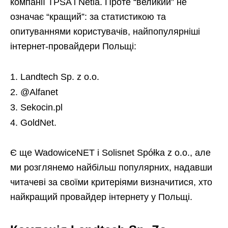
компанії TPSA і Netia. Проте “великий” не
означає “кращий”: за статистикою та
опитуваннями користувачів, найпопулярніші
інтернет-провайдери Польщі:
Landtech Sp. z o.o.
@Alfanet
Sekocin.pl
GoldNet.
Є ще WadowiceNET і Solisnet Spółka z o.o., але
ми розглянемо найбільш популярних, надавши
читачеві за своїми критеріями визначитися, хто
найкращий провайдер інтернету у Польщі.