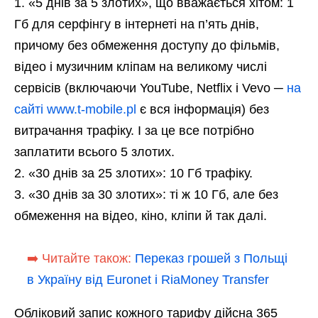
«5 днів за 5 злотих», що вважається хітом: 1
Гб для серфінгу в інтернеті на п’ять днів,
причому без обмеження доступу до фільмів,
відео і музичним кліпам на великому числі
сервісів (включаючи YouTube, Netflix і Vevo ─
на
сайті www.t-mobile.pl
є вся інформація) без
витрачання трафіку. І за це все потрібно
заплатити всього 5 злотих.
«30 днів за 25 злотих»: 10 Гб трафіку.
«30 днів за 30 злотих»: ті ж 10 Гб, але без
обмеження на відео, кіно, кліпи й так далі.
➡️ Читайте також:
Переказ грошей з Польщі
в Україну від Euronet і RiaMoney Transfer
Обліковий запис кожного тарифу дійсна 365