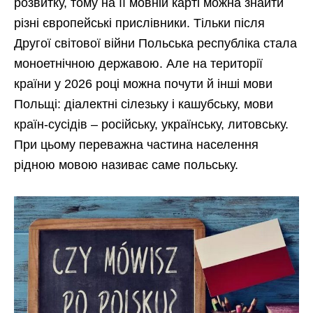
розвитку, тому на її мовній карті можна знайти
різні європейські прислівники. Тільки після
Другої світової війни Польська республіка стала
моноетнічною державою. Але на території
країни у 2026 році можна почути й інші мови
Польщі: діалектні сілезьку і кашубську, мови
країн-сусідів – російську, українську, литовську.
При цьому переважна частина населення
рідною мовою називає саме польську.