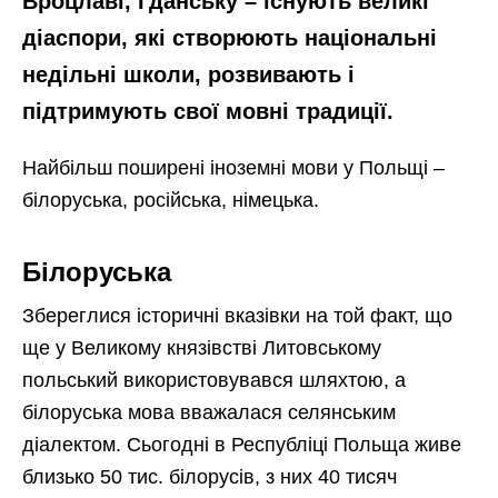
Вроцлаві, Гданську – існують великі
діаспори, які створюють національні
недільні школи, розвивають і
підтримують свої мовні традиції.
Найбільш поширені іноземні мови у Польщі –
білоруська, російська, німецька.
Білоруська
Збереглися історичні вказівки на той факт, що
ще у Великому князівстві Литовському
польський використовувався шляхтою, а
білоруська мова вважалася селянським
діалектом. Сьогодні в Республіці Польща живе
близько 50 тис. білорусів, з них 40 тисяч