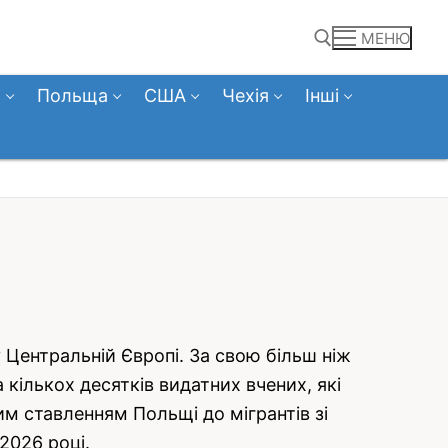
МЕНЮ
а
Польща
США
Чехія
Інші
Пошук:
Центральній Європі. За свою більш ніж
 кількох десятків видатних вчених, які
им ставленням Польщі до мігрантів зі
2026 році.