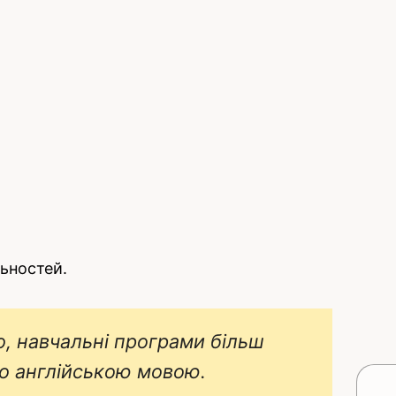
льностей.
, навчальні програми більш
но англійською мовою.