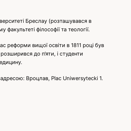
іверситеті Бреслау (розташувався в
 факультеті філософії та теології.
час реформи вищої освіти в 1811 році був
розширився до п’яти, і студенти
медицину.
 адресою: Вроцлав, Plac Uniwersytecki 1.