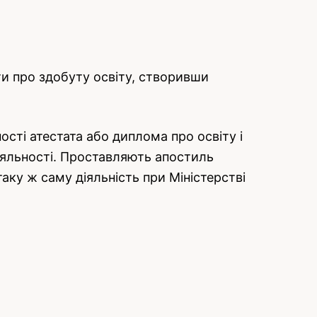
ти про здобуту освіту, створивши
сті атестата або диплома про освіту і
іяльності. Проставляють апостиль
таку ж саму діяльність при Міністерстві