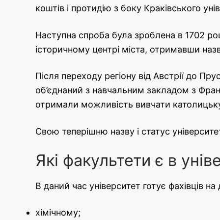
коштів і протидію з боку Краківського уні
Наступна спроба була зроблена в 1702 роц
історичному центрі міста, отримавши назв
Після переходу регіону від Австрії до Пру
об’єднаний з навчальним закладом з Франк
отримали можливість вивчати католицьку 
Свою теперішню назву і статус університет
Які факультети є в унів
В даний час університет готує фахівців на
хімічному;