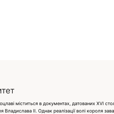
итет
цлаві міститься в документах, датованих XVI стол
 Владислава II. Однак реалізації волі короля зава