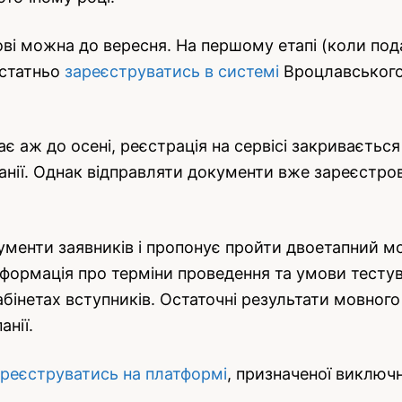
ові можна до вересня. На першому етапі (коли под
остатньо
зареєструватись в системі
Вроцлавського 
 аж до осені, реєстрація на сервісі закривається 
панії. Однак відправляти документи вже зареєст
ументи заявників і пропонує пройти двоетапний мо
нформація про терміни проведення та умови тесту
бінетах вступників. Остаточні результати мовного і
анії.
ареєструватись на платформі
, призначеної виключн