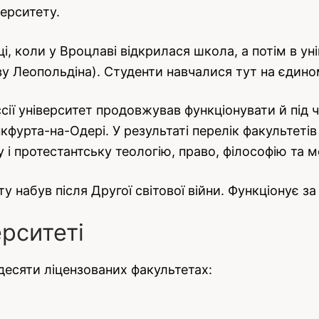
верситету.
і, коли у Вроцлаві відкрилася школа, а потім в ун
у Леопольдіна). Студенти навчалися тут на єдиному
ссії університет продовжував функціонувати й під 
фурта-на-Одері. У результаті перелік факультетів 
і протестантську теологію, право, філософію та 
у набув після Другої світової війни. Функціонує за
ерситеті
 десяти ліцензованих факультетах: