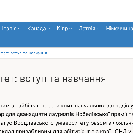
Італія
Канада
Кіпр
Латвія
Німеччин
тет: вступ та навчання
ет: вступ та навчання
им з найбільш престижних навчальних закладів у 
р для дванадцяти лауреатів Нобелівської премії та
татус Вроцлавського університету разом з лояльн
клад привабливим для абітурієнтів з країн СНД у 