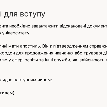
і для вступу
ієнта необхідно завантажити відскановані докумен
 університету.
нні мати апостиль. Він є підтвердженням справжно
 кордон для продовження навчання або трудової д
лю у сфері освіти та інші служби, які здійснюють 
глядає наступним чином:
тилем).