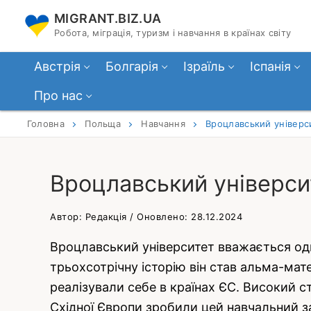
Перейти
MIGRANT.BIZ.UA
до
Робота, міграція, туризм і навчання в країнах світу
вмісту
Австрія
Болгарія
Ізраїль
Іспанія
Про нас
Головна
Польща
Навчання
Вроцлавський універси
Вроцлавський університ
Автор: Редакція / Оновлено: 28.12.2024
Вроцлавський університет вважається одн
трьохсотрічну історію він став альма-мате
реалізували себе в країнах ЄС. Високий с
Східної Європи зробили цей навчальний за