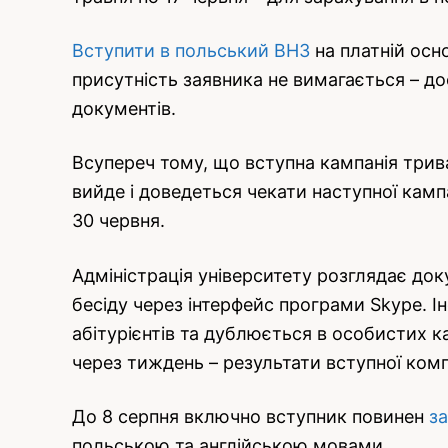
Вступити в польський ВНЗ
на платній осн
присутність заявника не вимагається – д
документів.
Всупереч тому, що вступна кампанія триває
вийде і доведеться чекати наступної кам
30 червня.
Адміністрація університету розглядає док
бесіду через інтерфейс програми Skype. І
абітурієнтів та дублюється в особистих ка
через тиждень – результати вступної комп
До 8 серпня включно вступник повинен
з
польською та англійською мовами.