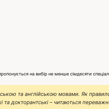
пропонується на вибір не менше сімдесяти спеціа
ською та англійською мовами. Як правило
ькі та докторантські – читаються переваж