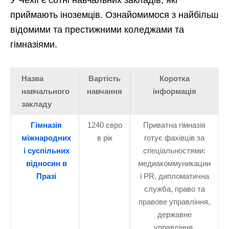
У Чехії є сотні навчальних закладів, які
приймають іноземців. Ознайомимося з найбільш
відомими та престижними коледжами та
гімназіями.
Назва
Вартість
Коротка
навчального
навчання
інформація
закладу
Гімназія
1240 євро
Приватна гімназія
міжнародних
в рік
готує фахівців за
і суспільних
спеціальностями:
відносин в
медиакоммуникации
Празі
і PR, дипломатична
служба, право та
правове управління,
державне
управління.