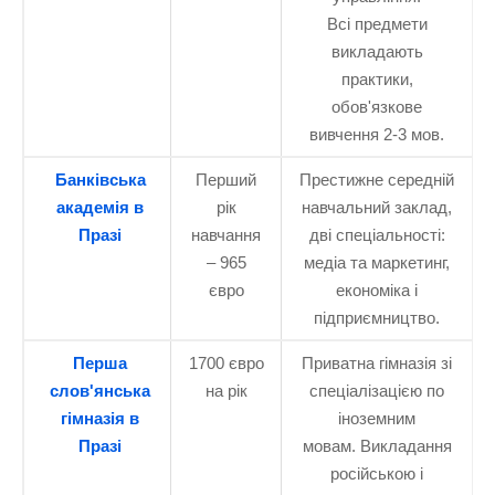
Всі предмети
викладають
практики,
обов'язкове
вивчення 2-3 мов.
Банківська
Перший
Престижне середній
академія в
рік
навчальний заклад,
Празі
навчання
дві спеціальності:
– 965
медіа та маркетинг,
євро
економіка і
підприємництво.
Перша
1700 євро
Приватна гімназія зі
слов'янська
на рік
спеціалізацією по
гімназія в
іноземним
Празі
мовам. Викладання
російською і