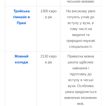
чеською мовами.
Тройська
1300 євро
На високому рівні
гімназія в
в рік
готують учнів до
Празі
вступу у вузи, в
тому числі на
медичні та
природно-наукові
спеціальності.
Мовний
2130 євро
Приватна мовна
коледж
в рік
школа здійснює
навчання і
підготовку до
вступу в чеські
вузи. Особлива
увага приділяється
вивченню іноземних
мов.