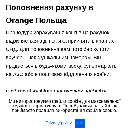
Поповнення рахунку в
Orange Польща
Процедура зарахування коштів на рахунок
відрізняється від тієї, яка прийнята в країнах
СНД. Для поповнення вам потрібно купити
ваучер – чек з унікальним номером. Він
продається в будь-якому кіоску, супермаркеті,
на АЗС або в поштових відділеннях країни.
Щоб гроші надійшли на рахунок, наберіть
наступну комбінацію цифр: * 125 *14 і цифровий
Ми використовуємо файли cookie для максимальної
зручності користувачів. Перебуваючи на сайті, ви
код, вказаний у ваучері та #. Крім зазначеного
приймаєте правила використання файлів cookie.
способу, можна поповнити рахунок через
Privacy policy
Ok
інтернет на сайті провайдера, через мобільний