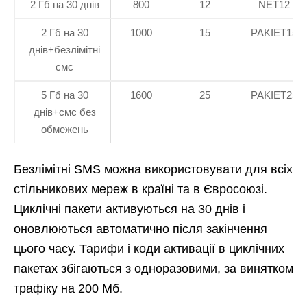
2 Гб на 30 днів
800
12
NET12
2 Гб на 30
1000
15
PAKIET15
днів+безлімітні
смс
5 Гб на 30
1600
25
PAKIET25
днів+смс без
обмежень
Безлімітні SMS можна використовувати для всіх
стільникових мереж в країні та в Євросоюзі.
Циклічні пакети активуються на 30 днів і
оновлюються автоматично після закінчення
цього часу. Тарифи і коди активації в циклічних
пакетах збігаються з одноразовими, за винятком
трафіку на 200 Мб.