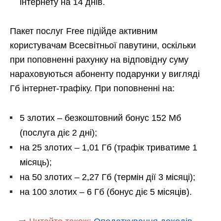
інтернету на 14 днів.
Пакет послуг Free підійде активним
користувачам Всесвітньої павутини, оскільки
при поповненні рахунку на відповідну суму
нараховуються абоненту подарунки у вигляді
Гб інтернет-трафіку. При поповненні на:
5 злотих – безкоштовний бонус 152 Мб
(послуга діє 2 дні);
на 25 злотих – 1,01 Гб (трафік триватиме 1
місяць);
на 50 злотих – 2,27 Гб (термін дії 3 місяці);
на 100 злотих – 6 Гб (бонус діє 5 місяців).