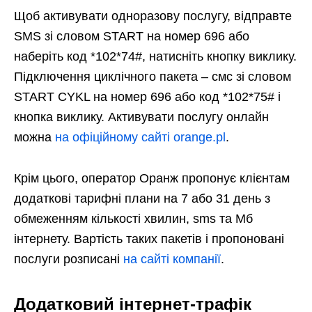
Щоб активувати одноразову послугу, відправте
SMS зі словом START на номер 696 або
наберіть код *102*74#, натисніть кнопку виклику.
Підключення циклічного пакета – смс зі словом
START CYKL на номер 696 або код *102*75# і
кнопка виклику. Активувати послугу онлайн
можна
на офіційному сайті orange.pl
.
Крім цього, оператор Оранж пропонує клієнтам
додаткові тарифні плани на 7 або 31 день з
обмеженням кількості хвилин, sms та Мб
інтернету. Вартість таких пакетів і пропоновані
послуги розписані
на сайті компанії
.
Додатковий інтернет-трафік