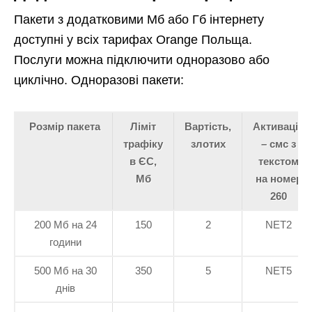
Пакети з додатковими Мб або Гб інтернету
доступні у всіх тарифах Orange Польща.
Послуги можна підключити одноразово або
циклічно. Одноразові пакети:
Розмір пакета
Ліміт
Вартість,
Активація
трафіку
злотих
– смс з
в ЄС,
текстом
Мб
на номер
260
200 Мб на 24
150
2
NET2
години
500 Мб на 30
350
5
NET5
днів