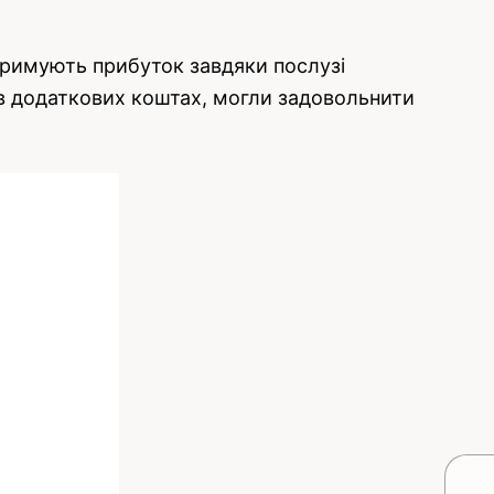
отримують прибуток завдяки послузі
у в додаткових коштах, могли задовольнити