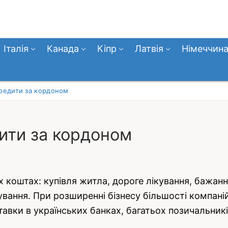
Італія
Канада
Кіпр
Латвія
Німеччин
кредити за кордоном
дити за кордоном
 коштах: купівля житла, дороге лікування, бажанн
ання. При розширенні бізнесу більшості компані
авки в українських банках, багатьох позичальник