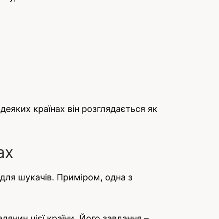
деяких країнах він розглядається як
ах
 для шукачів. Приміром, одна з
янин цієї країни. Його завдання –