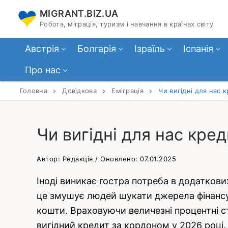
Перейти
MIGRANT.BIZ.UA
до
Робота, міграція, туризм і навчання в країнах світу
вмісту
Австрія
Болгарія
Ізраїль
Іспанія
Про нас
Головна
Довідкова
Еміграція
Чи вигідні для нас 
Чи вигідні для нас кре
Автор: Редакція / Оновлено: 07.01.2025
Іноді виникає гостра потреба в додаткових
це змушує людей шукати джерела фінансув
кошти. Враховуючи величезні процентні ст
вигідний кредит за кордоном у 2026 році.