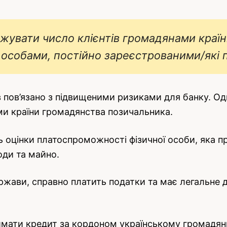
жувати число клієнтів громадянами краї
собами, постійно зареєстрованими/які пр
 пов’язано з підвищеними ризиками для банку. Од
ми країни громадянства позичальника.
ь оцінки платоспроможності фізичної особи, яка пр
оди та майно.
ержави, справно платить податки та має легальне 
имати кредит за кордоном українському громадяни