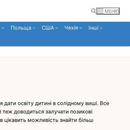
МЕНЮ
а
Польща
США
Чехія
Інші
Пошук:
я дати освіту дитині в солідному виші. Все
й теж доводиться залучати позикові
ів цікавить можливість знайти більш