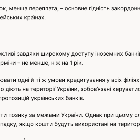
док, менша переплата, – основне гідність закордонн
ейських країнах.
жливі завдяки широкому доступу іноземних банків
міни – не менше, ніж на 1 рік.
вати одні й ті ж умови кредитування у всіх філія
о діють на території України, зобов’язані керувати
пропозицій українських банків.
ти позику за межами України. Однак при цьому сл
падку, якщо кошти будуть використані на територі