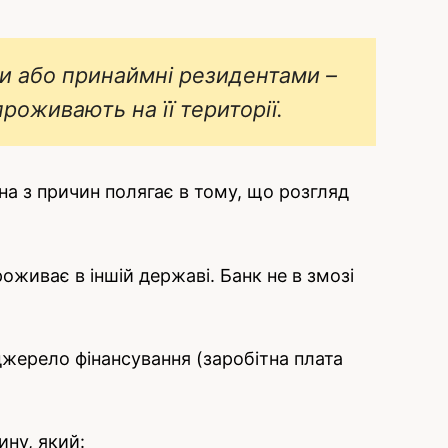
ни або принаймні резидентами –
оживають на її території.
на з причин полягає в тому, що розгляд
оживає в іншій державі. Банк не в змозі
джерело фінансування (заробітна плата
ну, який: