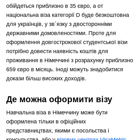
обійдеться приблизно в 35 євро, а от
національна віза категорії D буде безкоштовна
для українців, у зв´язку з двосторонніми
державними домовленостями. Проте для
оформлення довгострокової студентської візи
потрібно довести наявність коштів для
проживання в Німеччині з розрахунку приблизно
659 євро в місяць. Іноді можуть знадобитися
докази більш високих доходів.
Де можна оформити візу
Навчальна віза в Німеччину може бути
оформлена тільки в офіційних
представництвах, якими є посольства і
консульства, або у
візових центрах VisaMetric
.