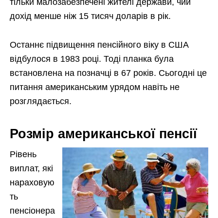
тільки малозабезпечені жителі держави, чий
дохід менше ніж 15 тисяч доларів в рік.
Останнє підвищення пенсійного віку в США
відбулося в 1983 році. Тоді планка була
встановлена на позначці в 67 років. Сьогодні це
питання американським урядом навіть не
розглядається.
Розмір американської пенсії
Рівень
виплат, які
нараховую
ть
пенсіонера