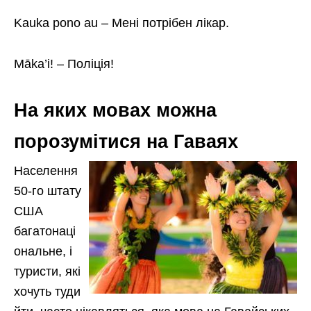
Kauka pono au – Мені потрібен лікар.
Māka’i! – Поліція!
На яких мовах можна
порозумітися на Гаваях
Населення
50-го штату
США
багатонаці
ональне, і
туристи, які
хочуть туди