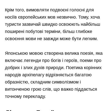
Крім того, вимовляти подвоєні голосні для
носіїв європейських мов незвично. Тому, хоча
туристи зазвичай швидко освоюють найбільш
поширені побутові терміни, більш глибоке
освоєння мови не завжди може бути легким.
Японською мовою створена велика поезія, яка
включає легенди про богів і героїв, поеми про
добрих і злих духів природи. Поетика корінних
народів архіпелагу відрізняється багатою
образністю, складним символізмом і
витонченою грою слів, що важко піддається
точному перекладу.