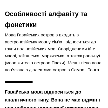
Особливості алфавіту та
фонетики
Мова Гавайських островів входить в
австронезійську мовну сім’ю і відноситься до
групи полінезійських мов. Спорідненими їй є
маорі, таїтянська, маркизська, а також рапа-нуї
(мова жителів острова Пасхи). Менш тісно вона
пов’язана з діалектами островів Самоа і Тонга.
Гавайська мова відноситься до
аналітичного типу. Вона не має відмін і
при побудові пропозиції використовує