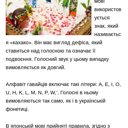
мові
використов
ується
знак, який
називаєтьс
я «кахако». Він має вигляд дефіса, який
ставиться над голосною та означає її
подвоєння. Голосний звук у цьому випадку
вимовляється як довгий.
Алфавіт гавайців включає такі літери: A, E, I, O,
U, H, K, L, M, N, P, W,’. Голосні в ньому
вимовляються так само, як і в українській
фонетиці.
В японській мові прийняті правила, згідно з