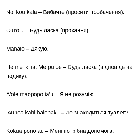
Noi kou kala – Вибачте (просити пробачення).
Olu’olu – Будь ласка (прохання).
Mahalo – Дякую.
He me iki ia, Me pu oe – Будь ласка (відповідь на
подяку).
A’ole maopopo ia’u – Я не розумію.
‘Auhea kahi halepaku – Де знаходиться туалет?
Kōkua pono au – Мені потрібна допомога.