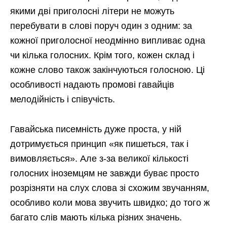
якими дві приголосні літери не можуть
перебувати в слові поруч один з одним: за
кожної приголосної неодмінно випливає одна
чи кілька голосних. Крім того, кожен склад і
кожне слово також закінчуються голосною. Ці
особливості надають промові гавайців
мелодійність і співучість.
Гавайська писемність дуже проста, у ній
дотримується принцип «як пишеться, так і
вимовляється». Але з-за великої кількості
голосних іноземцям не завжди буває просто
розрізняти на слух слова зі схожим звучанням,
особливо коли мова звучить швидко; до того ж
багато слів мають кілька різних значень.