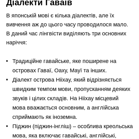
Діалекти Гаваїв
В японській мові є кілька діалектів, але їх
вивчення аж до цього часу проводилося мало.
В даний час лінгвісти виділяють три основних
наріччя:
Традиційне гавайське, яке поширене на
островах Гаваї, Оаху, Мауї та інших.
Діалект острова Нііхау, який відрізняється
швидким темпом мови, пропусканням деяких
звуків і цілих складів. На Нііхау місцевий
мова вважається основним, а англійська
сприймають як іноземна.
Піджин (піджин-інгліш) – особлива креольська
мова, яка включає гавайські, англійські,