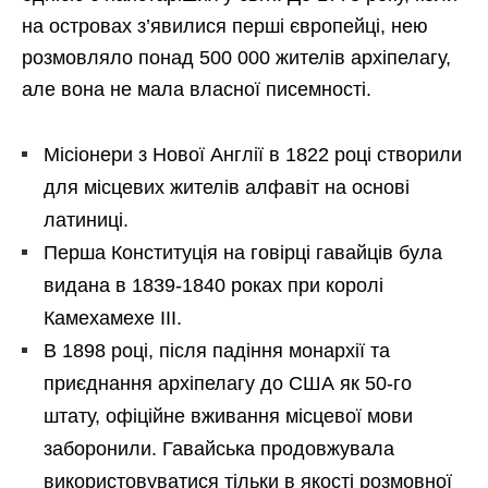
на островах з’явилися перші європейці, нею
розмовляло понад 500 000 жителів архіпелагу,
але вона не мала власної писемності.
Місіонери з Нової Англії в 1822 році створили
для місцевих жителів алфавіт на основі
латиниці.
Перша Конституція на говірці гавайців була
видана в 1839-1840 роках при королі
Камехамехе III.
В 1898 році, після падіння монархії та
приєднання архіпелагу до США як 50-го
штату, офіційне вживання місцевої мови
заборонили. Гавайська продовжувала
використовуватися тільки в якості розмовної