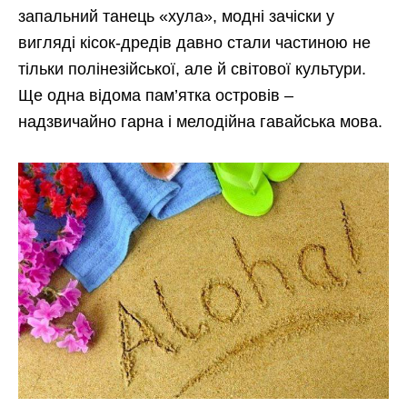
запальний танець «хула», модні зачіски у
вигляді кісок-дредів давно стали частиною не
тільки полінезійської, але й світової культури.
Ще одна відома пам’ятка островів –
надзвичайно гарна і мелодійна гавайська мова.