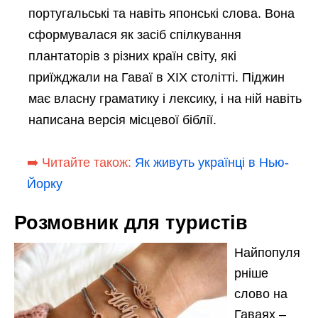
португальські та навіть японські слова. Вона
сформувалася як засіб спілкування
плантаторів з різних країн світу, які
приїжджали на Гаваї в XIX столітті. Піджин
має власну граматику і лексику, і на ній навіть
написана версія місцевої біблії.
➡️ Читайте також:
Як живуть українці в Нью-
Йорку
Розмовник для туристів
Найпопуля
рніше
слово на
Гаваях –