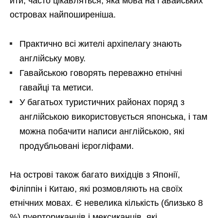
йти, часто цікавляться, яка мова на Гавайських
островах найпоширеніша.
Практично всі жителі архіпелагу знають
англійську мову.
Гавайською говорять переважно етнічні
гавайці та метиси.
У багатьох туристичних районах поряд з
англійською використовується японська, і там
можна побачити написи англійською, які
продубльовані ієрогліфами.
На острові також багато вихідців з Японії,
Філіппін і Китаю, які розмовляють на своїх
етнічних мовах. Є невелика кількість (близько 8
%) пуерториканців і мексиканців, які