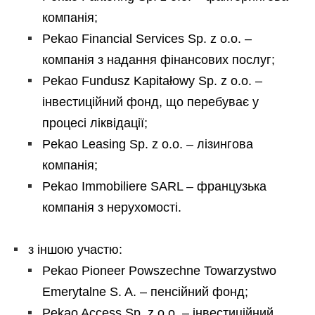
компанія;
Pekao Financial Services Sp. z o.o. –
компанія з надання фінансових послуг;
Pekao Fundusz Kapitałowy Sp. z o.o. –
інвестиційний фонд, що перебуває у
процесі ліквідації;
Pekao Leasing Sp. z o.o. – лізингова
компанія;
Pekao Immobiliere SARL – французька
компанія з нерухомості.
з іншою участю:
Pekao Pioneer Powszechne Towarzystwo
Emerytalne S. A. – пенсійний фонд;
Pekao Access Sp. z o.o. – інвестиційний