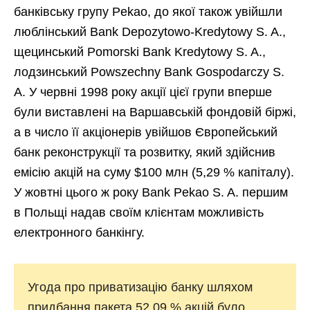
банківську групу Pekao, до якої також увійшли
люблінський Bank Depozytowo-Kredytowy S. A.,
щецинський Pomorski Bank Kredytowy S. A.,
лодзинський Powszechny Bank Gospodarczy S.
A. У червні 1998 року акції цієї групи вперше
були виставлені на Варшавській фондовій біржі,
а в число її акціонерів увійшов Європейський
банк реконструкції та розвитку, який здійснив
емісію акцій на суму $100 млн (5,29 % капіталу).
У жовтні цього ж року Bank Pekao S. A. першим
в Польщі надав своїм клієнтам можливість
електронного банкінгу.
Угода про приватизацію банку шляхом
придбання пакета 52,09 % акцій було