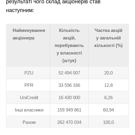
результаті чого склад акціонерів став
наступним:
Найменування
Кількість
Частка акцій
акціонера
акцій,
у загальній
перебувають
кількості (%)
у власності
(штук)
PZU
52 494 007
20,0
PFR
33 596 166
12,8
UniCredit
16 430 000
6,26
Інші власники
159 949 861
60,94
Разом
262 470 034
100,0