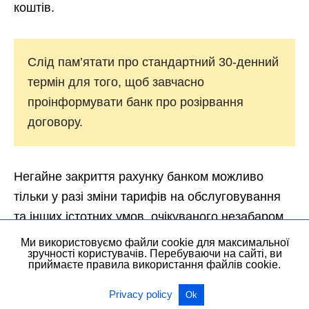
коштів.
Слід пам’ятати про стандартний 30-денний
термін для того, щоб завчасно
проінформувати банк про розірвання
договору.
Негайне закриття рахунку банком можливо
тільки у разі зміни тарифів на обслуговування
та інших істотних умов, очікуваного незабаром.
Однак і в такій ситуації заяву про ліквідацію
Ми використовуємо файли cookie для максимальної
зручності користувачів. Перебуваючи на сайті, ви
рахунку може розглядатися до семи днів. Крім
приймаєте правила використання файлів cookie.
того, існує можливість анулювати картку, не
Privacy policy
закриваючи при цьому рахунок. Це має сенс у
Ok