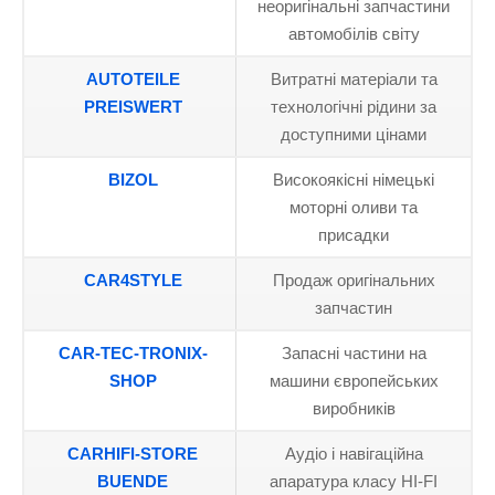
неоригінальні запчастини
автомобілів світу
AUTOTEILE
Витратні матеріали та
PREISWERT
технологічні рідини за
доступними цінами
BIZOL
Високоякісні німецькі
моторні оливи та
присадки
CAR4STYLE
Продаж оригінальних
запчастин
CAR-TEC-TRONIX-
Запасні частини на
SHOP
машини європейських
виробників
CARHIFI-STORE
Аудіо і навігаційна
BUENDE
апаратура класу HI-FI