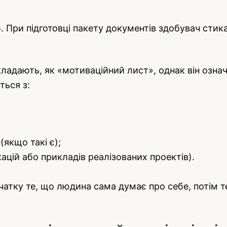
. При підготовці пакету документів здобувач стик
адають, як «мотиваційний лист», однак він озна
ться з:
(якщо такі є);
ацій або прикладів реалізованих проектів).
спочатку те, що людина сама думає про себе, потім 