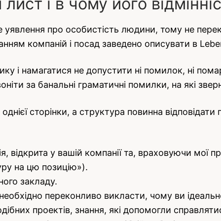
 лист і в чому його відмінні
 уявлення про особистість людини, тому не пере
нням компаній і посад заведено описувати в Leben
ику і намагатися не допустити ні помилок, ні пом
воніти за банальні граматичні помилки, на які зве
днієї сторінки, а структура повинна відповідати 
, відкрита у вашій компанії та, враховуючи мої про
ру на цю позицію»).
ного закладу.
 необхідно переконливо викласти, чому ви ідеально
одібних проектів, знання, які допомогли справлят