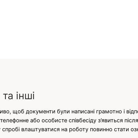
 та інші
во, щоб документи були написані грамотно і відп
елефонне або особисте співбесіду з’явиться післ
 спробі влаштуватися на роботу повинно стати о