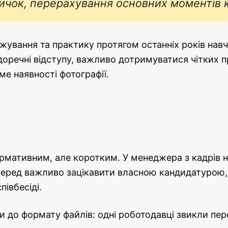
ичок, перерахування основних моментів ка
жування та практику протягом останніх років нав
доречні відступу, важливо дотримуватися чітких 
ме наявності фотографії.
рмативним, але коротким. У менеджера з кадрів не
перед важливо зацікавити власною кандидатурою, 
півбесіді.
 до формату файлів: одні роботодавці звикли перег