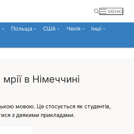
МЕНЮ
а
Польща
США
Чехія
Інші
Пошук:
мрії в Німеччині
цькою мовою. Це стосується як студентів,
итися з деякими прикладами.