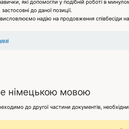
вички, які допомогли у подібній роботі в минуло
 застосовні до даної позиції.
 висловлюємо надію на продовження співбесіди на 
урзі
ме німецькою мовою
еходимо до другої частини документів, необхідни