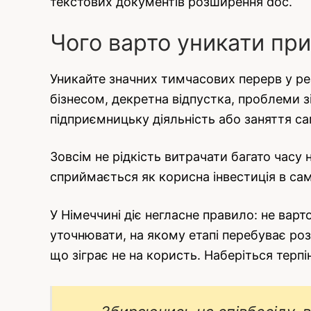
текстових документів розширення doc.
Чого варто уникати пр
Уникайте значних тимчасових перерв у ре
бізнесом, декретна відпустка, проблеми з
підприємницьку діяльність або заняття с
Зовсім не рідкість витрачати багато часу
сприймається як корисна інвестиція в са
У Німеччині діє негласне правило: не вар
уточнювати, на якому етапі перебуває роз
що зіграє не на користь. Наберіться терпін