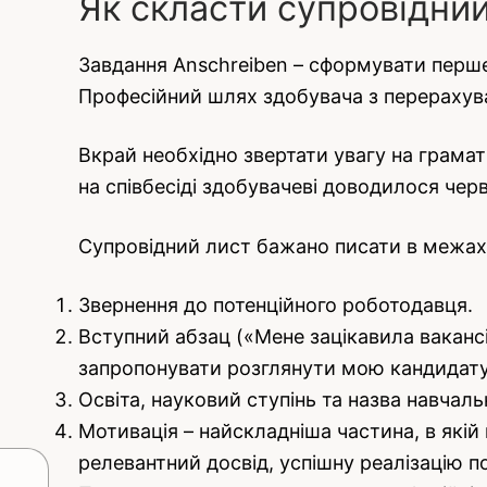
Як скласти супровідний
Завдання Anschreiben – сформувати перше
Професійний шлях здобувача з перерахува
Вкрай необхідно звертати увагу на грамат
на співбесіді здобувачеві доводилося чер
Супровідний лист бажано писати в межах о
Звернення до потенційного роботодавця.
Вступний абзац («Мене зацікавила вакансія
запропонувати розглянути мою кандидату
Освіта, науковий ступінь та назва навчаль
Мотивація – найскладніша частина, в якій
релевантний досвід, успішну реалізацію п