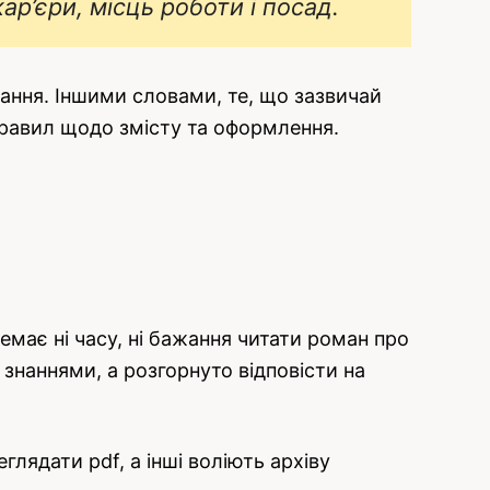
р’єри, місць роботи і посад.
чання. Іншими словами, те, що зазвичай
правил щодо змісту та оформлення.
має ні часу, ні бажання читати роман про
знаннями, а розгорнуто відповісти на
лядати pdf, а інші воліють архіву