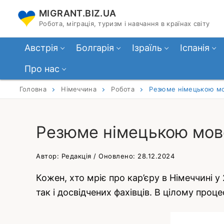
Перейти
MIGRANT.BIZ.UA
до
Робота, міграція, туризм і навчання в країнах світу
вмісту
Австрія
Болгарія
Ізраїль
Іспанія
Про нас
Головна
Німеччина
Робота
Резюме німецькою мов
Резюме німецькою мово
Автор: Редакція / Оновлено: 28.12.2024
Кожен, хто мріє про кар’єру в Німеччині 
так і досвідчених фахівців. В цілому про