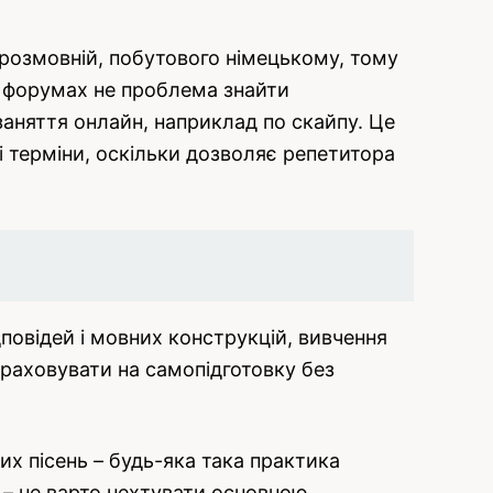
 розмовній, побутового німецькому, тому
х форумах не проблема знайти
заняття онлайн, наприклад по скайпу. Це
і терміни, оскільки дозволяє репетитора
повідей і мовних конструкцій, вивчення
зраховувати на самопідготовку без
ких пісень – будь-яка така практика
 – не варто нехтувати основною