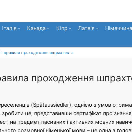
Італія
Канада
Кіпр
Латвія
Німеччин
я і правила проходження шпрахтеста
 правила проходження шпрахт
 переселенців (Spätaussiedler), однією з умов отри
є зробити це, представивши сертифікат про знанн
 тест на предмет пасивних і активних мовних нави
льного розмовної німецької мови – це одна з голо