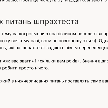
х питань шпрахтеста
 і тему вашої розмови з працівником посольства 
но (у всякому разі, вони не розголошуються). Од
ь, які на шпрахтесті задають пізнім переселенця
«як вас звати» і «скільки вам років». Знання відп
 робити просто нічого.
-який з нижчеописаних питань поставлять саме вам,