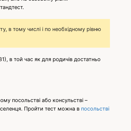
тандтест.
у, в тому числі і по необхідному рівню
1), в той час як для родичів достатньо
кому посольстві або консульстві –
реселенця. Пройти тест можна в
посольстві