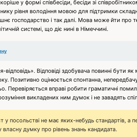
скоріше у формі співбесіди, бесіди зі співробітни
нику рівня володіння мовою для підтримки складно
омашнє господарство і так далі. Мова може йти про
ичній системі, що діє нині в Німеччині.
ину
я-відповідь». Відповіді здобувача повинні бути я
оку. Позитивно оцінюється спонтанна, непередбачу
. Перевіряється вправі робити граматичні помилки
розуміння викладених ним думок і не завадять спі
 у посольстві не має яких-небудь стандартів, а 
у власну думку про рівень знань кандидата.