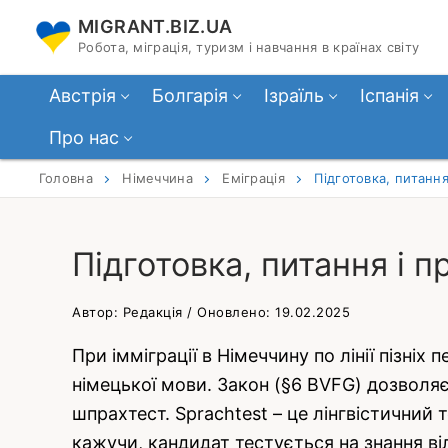
Перейти
MIGRANT.BIZ.UA
до
Робота, міграція, туризм і навчання в країнах світу
вмісту
Австрія
Болгарія
Ізраїль
Іспанія
Про нас
Головна
Німеччина
Еміграція
Підготовка, питанн
Підготовка, питання і
Автор: Редакція / Оновлено: 19.02.2025
При імміграції в Німеччину по лінії пізніх
німецької мови. Закон (§6 BVFG) дозволя
шпрахтест. Sprachtest – це лінгвістичний
кажучи, кандидат тестується на знання ві