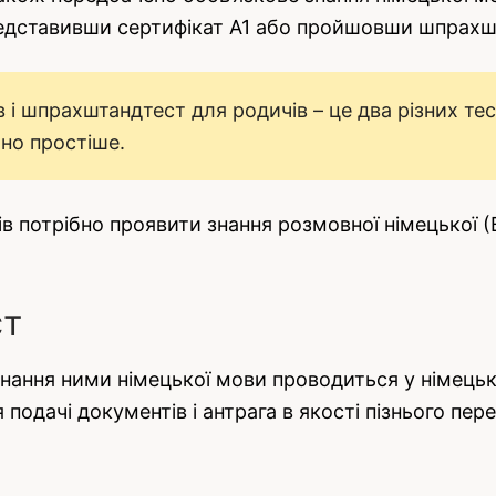
едставивши сертифікат А1 або пройшовши шпрахш
і шпрахштандтест для родичів – це два різних тест
чно простіше.
ів потрібно проявити знання розмовної німецької (В
ст
 знання ними німецької мови проводиться у німець
подачі документів і антрага в якості пізнього пе