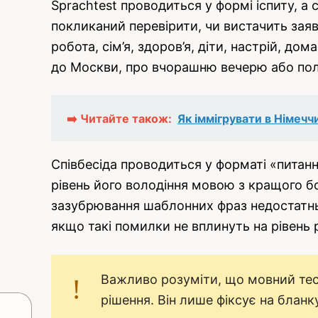
Sprachtest проводиться у формі іспиту, а 
покликаний перевірити, чи вистачить заяв
робота, сім’я, здоров’я, діти, настрій, д
до Москви, про вчорашню вечерю або політ
➡️ Читайте також:
Як іммігрувати в Німечч
Співбесіда проводиться у форматі «питанн
рівень його володіння мовою з кращого б
зазубрювання шаблонних фраз недостатньо
якщо такі помилки не вплинуть на рівень 
Важливо розуміти, що мовний тест
рішення. Він лише фіксує на бланк