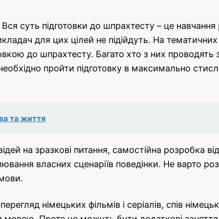
Вся суть підготовки до шпрахтесту – це навчання
икладач для цих цілей не підійдуть. На тематични
овкою до шпрахтесту. Багато хто з них проводять 
необхідно пройти підготовку в максимально стисл
ава та життя
ідей на зразкові питання, самостійна розробка від
елювання власних сценаріїв поведінки. Не варто ро
 мови.
перегляд німецьких фільмів і серіалів, спів німець
ня мовою. Проте це можуть бути додаткові заняття