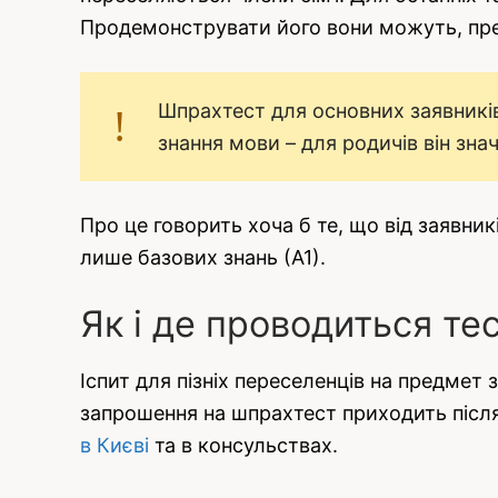
Продемонструвати його вони можуть, пр
Шпрахтест для основних заявників 
знання мови – для родичів він зна
Про це говорить хоча б те, що від заявник
лише базових знань (А1).
Як і де проводиться те
Іспит для пізніх переселенців на предмет
запрошення на шпрахтест приходить після 
в Києві
та в консульствах.