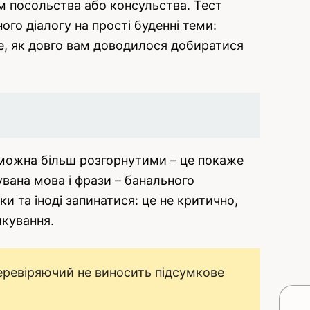
ком посольства або консульства. Тест
го діалогу на прості буденні теми:
 те, як довго вам доводилося добиратися
к можна більш розгорнутими – це покаже
вана мова і фрази – банального
 та іноді запинатися: це не критично,
лкування.
перевіряючий не виносить підсумкове