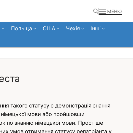
МЕНЮ
а
Польща
США
Чехія
Інші
Пошук:
еста
мання такого статусу є демонстрація знання
я німецької мови або пройшовши
чок по знанню німецької мови. Простіше
вних умов отримання статусу репатріанта у