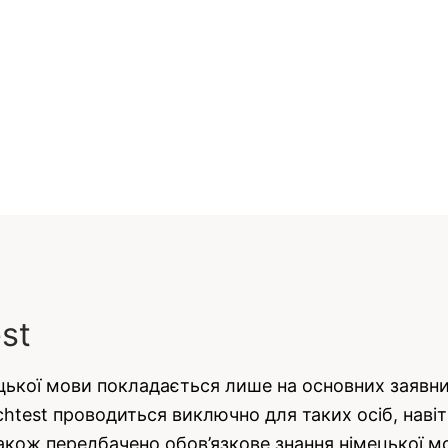
st
ької мови покладається лише на основних заявникі
chtest проводиться виключно для таких осіб, наві
також передбачено обов’язкове знання німецької мо