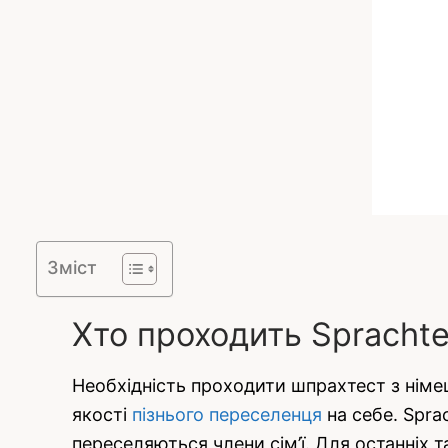
Зміст
Хто проходить Sprachte
Необхідність проходити шпрахтест з німец
якості
пізнього переселенця
на себе. Spra
переселяються члени сім’ї. Для останніх 