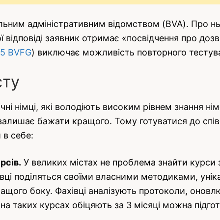
ним адміністративним відомством (BVA). Про ньо
ої відповіді заявник отримає «посвідчення про дозві
15 BVFG
) виключає можливість повторного тестув
сту
чні німці, які володіють високим рівнем знання нім
залишає бажати кращого. Тому готуватися до співб
 в себе:
рсів.
У великих містах не проблема знайти курси з
вці поділяться своїми власними методиками, уніка
ращого боку. Фахівці аналізують протоколи, оновл
 на таких курсах обіцяють за 3 місяці можна підг