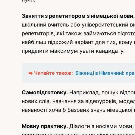
Заняття з репетитором з німецької мови.
шкільний вчитель або університетський в
репетиторів, які також займаються підгот
найбільш підхожий варіант для тих, кому 
приділити максимум уваги кандидату.
➡️ Читайте також:
Біженці в Німеччині: пр
Самопідготовку.
Наприклад, пошук відпов
нових слів, навчання за відеоуроків, мод
наявності хоча б базових знань німецької
Мовну практику.
Діалоги з носіями мови, 
сприятливо позначиться на рівні володін