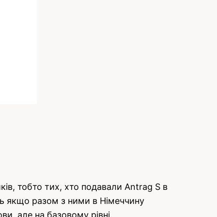
в, тобто тих, хто подавали Antrag S в
ть якщо разом з ними в Німеччину
ви, але на базовому рівні.