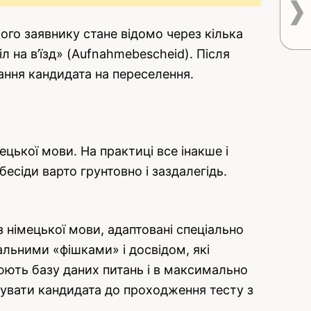
го заявнику стане відомо через кілька
л на в’їзд» (Aufnahmebescheid). Після
ання кандидата на переселення.
ецької мови. На практиці все інакше і
есіди варто грунтовно і заздалегідь.
 німецької мови, адаптовані спеціально
льними «фішками» і досвідом, які
юють базу даних питань і в максимально
отувати кандидата до проходження тесту з