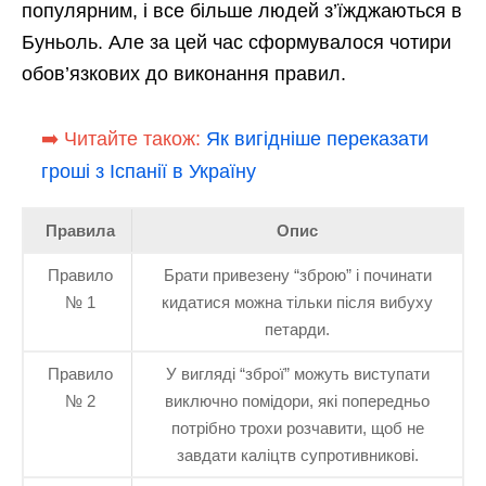
популярним, і все більше людей з’їжджаються в
Буньоль. Але за цей час сформувалося чотири
обов’язкових до виконання правил.
➡️ Читайте також:
Як вигідніше переказати
гроші з Іспанії в Україну
Правила
Опис
Правило
Брати привезену “зброю” і починати
№ 1
кидатися можна тільки після вибуху
петарди.
Правило
У вигляді “зброї” можуть виступати
№ 2
виключно помідори, які попередньо
потрібно трохи розчавити, щоб не
завдати каліцтв супротивникові.