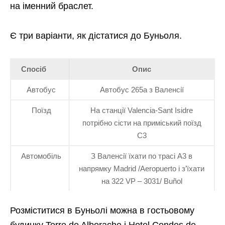
на іменний браслет.
Є три варіанти, як дістатися до Буньоля.
Спосіб
Опис
Автобус
Автобус 265а з Валенсії
Поїзд
На станції Valencia-Sant Isidre
потрібно сісти на приміський поїзд
C3
Автомобіль
З Валенсії їхати по трасі А3 в
напрямку Madrid /Aeropuerto і з’їхати
на 322 VP – 3031/ Buñol
Розміститися в Буньолі можна в гостьовому