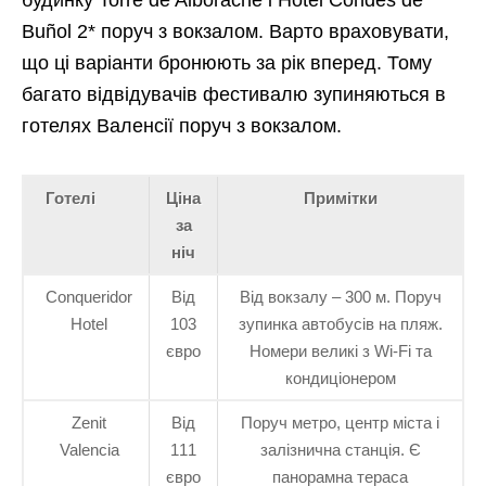
будинку Torre de Alborache і Hotel Condes de
Buñol 2* поруч з вокзалом. Варто враховувати,
що ці варіанти бронюють за рік вперед. Тому
багато відвідувачів фестивалю зупиняються в
готелях Валенсії поруч з вокзалом.
Готелі
Ціна
Примітки
за
ніч
Conqueridor
Від
Від вокзалу – 300 м. Поруч
Hotel
103
зупинка автобусів на пляж.
євро
Номери великі з Wi-Fi та
кондиціонером
Zenit
Від
Поруч метро, центр міста і
Valencia
111
залізнична станція. Є
євро
панорамна тераса