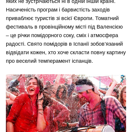
яких не зустрічаються ні в одній іншій країні.
Насиченість програм і барвистість заходів
приваблює туристів зі всієї Європи. Томатний
фестиваль в провінційному місті під Валенсією
– це річки помідорного соку, сміх і атмосфера
радості. Свято помідорів в Іспанії зобов’язаний
відвідати кожен, хто хоче скласти повну картину
про веселий темперамент іспанців.