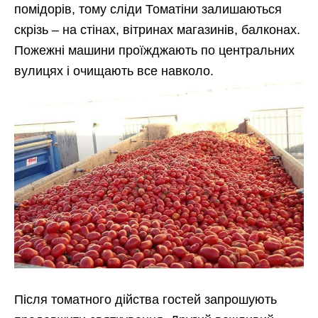
помідорів, тому сліди Томатіни залишаються
скрізь – на стінах, вітринах магазинів, балконах.
Пожежні машини проїжджають по центральних
вулицях і очищають все навколо.
Після томатного дійства гостей запрошують