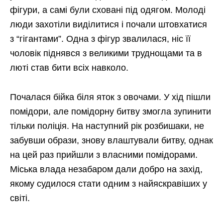
фігури, а самі були сховані під одягом. Молоді
люди захотіли виділитися і почали штовхатися
з “гігантами”. Одна з фігур звалилася, ніс її
чоловік піднявся з великими труднощами та в
люті став бити всіх навколо.
Почалася бійка біля яток з овочами. У хід пішли
помідори, але помідорну битву змогла зупинити
тільки поліція. На наступний рік розбишаки, не
забувши образи, знову влаштували битву, однак
на цей раз прийшли з власними помідорами.
Міська влада незабаром дали добро на захід,
якому судилося стати одним з найяскравіших у
світі.