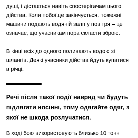
душі, і дістається навіть спостерігачам цього
дійства. Коли побоїще закінчується, пожежні
машини подають водяній залп у повітря – це
означає, що учасникам пора скласти зброю.
В кінці всіх до одного поливають водою зі
шлангів. Деякі учасники дійства йдуть купатися
в річці.
Речі після такої події навряд чи будуть
підлягати носінні, тому одягайте одяг, з
якої не шкода розлучатися.
В ході бою використовують близько 10 тонн