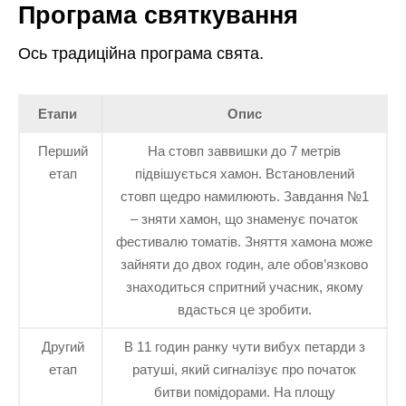
Програма святкування
Ось традиційна програма свята.
Етапи
Опис
Перший
На стовп заввишки до 7 метрів
етап
підвішується хамон. Встановлений
стовп щедро намилюють. Завдання №1
– зняти хамон, що знаменує початок
фестивалю томатів. Зняття хамона може
зайняти до двох годин, але обов’язково
знаходиться спритний учасник, якому
вдасться це зробити.
Другий
В 11 годин ранку чути вибух петарди з
етап
ратуші, який сигналізує про початок
битви помідорами. На площу