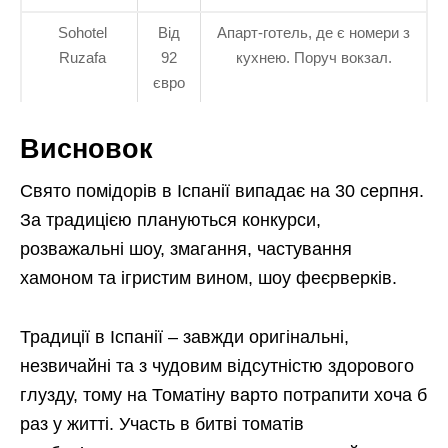
Sohotel
Від
Апарт-готель, де є номери з
Ruzafa
92
кухнею. Поруч вокзал.
євро
Висновок
Свято помідорів в Іспанії випадає на 30 серпня.
За традицією плануються конкурси,
розважальні шоу, змагання, частування
хамоном та ігристим вином, шоу феєрверків.
Традиції в Іспанії – завжди оригінальні,
незвичайні та з чудовим відсутністю здорового
глузду, тому на Томатіну варто потрапити хоча б
раз у житті. Участь в битві томатів