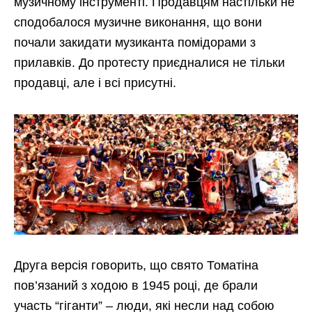
музичному інструменті. Продавцям настільки не
сподобалося музичне виконання, що вони
почали закидати музиканта помідорами з
прилавків. До протесту приєдналися не тільки
продавці, але і всі присутні.
Друга версія говорить, що свято Томатіна
пов’язаний з ходою в 1945 році, де брали
участь “гіганти” – люди, які несли над собою