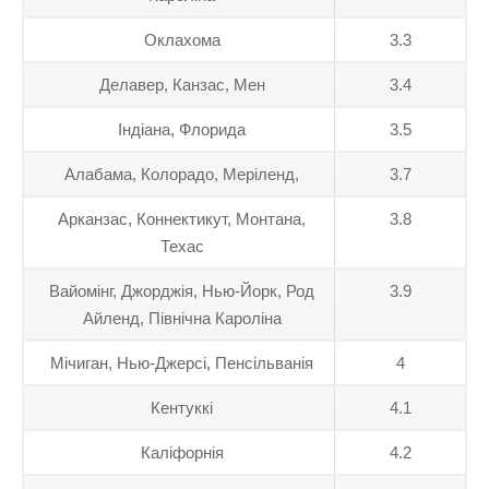
Оклахома
3.3
Делавер, Канзас, Мен
3.4
Індіана, Флорида
3.5
Алабама, Колорадо, Меріленд,
3.7
Арканзас, Коннектикут, Монтана,
3.8
Техас
Вайомінг, Джорджія, Нью-Йорк, Род
3.9
Айленд, Північна Кароліна
Мічиган, Нью-Джерсі, Пенсільванія
4
Кентуккі
4.1
Каліфорнія
4.2