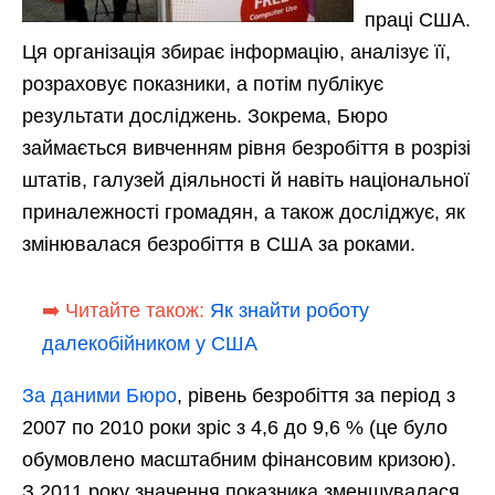
праці США.
Ця організація збирає інформацію, аналізує її,
розраховує показники, а потім публікує
результати досліджень. Зокрема, Бюро
займається вивченням рівня безробіття в розрізі
штатів, галузей діяльності й навіть національної
приналежності громадян, а також досліджує, як
змінювалася безробіття в США за роками.
➡️ Читайте також:
Як знайти роботу
далекобійником у США
За даними Бюро
, рівень безробіття за період з
2007 по 2010 роки зріс з 4,6 до 9,6 % (це було
обумовлено масштабним фінансовим кризою).
З 2011 року значення показника зменшувалася