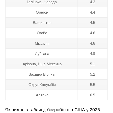
Іллінойс, Невада
4.3
Орегон
4.4
Вашингтон
4.5
Огайо
4.6
Міссісіпі
4.8
Луїзіана
4.9
Арізона, Нью-Мексико
5.1
Західна Віргінія
5.2
Округ Колумбія
5.5
Аляска
6.5
Як видно з таблиці, безробіття в США у 2026