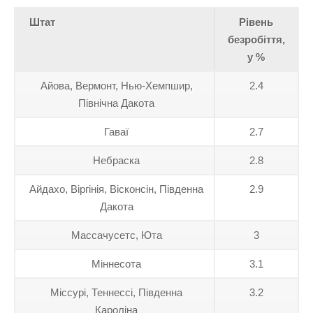
Штат
Рівень
безробіття,
у %
Айова, Вермонт, Нью-Хемпшир,
2.4
Північна Дакота
Гаваї
2.7
Небраска
2.8
Айдахо, Віргінія, Вісконсін, Південна
2.9
Дакота
Массачусетс, Юта
3
Міннесота
3.1
Міссурі, Теннессі, Південна
3.2
Кароліна