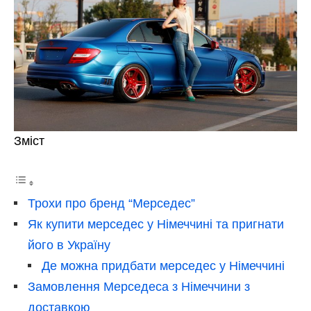
Зміст
Трохи про бренд “Мерседес”
Як купити мерседес у Німеччині та пригнати
його в Україну
Де можна придбати мерседес у Німеччині
Замовлення Мерседеса з Німеччини з
доставкою