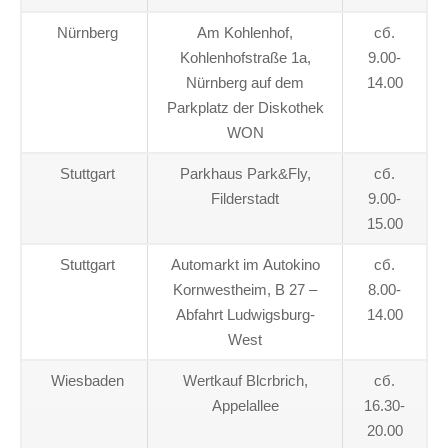
Nürnberg
Am Kohlenhof,
сб.
Kohlenhofstraße 1a,
9.00-
Nürnberg auf dem
14.00
Parkplatz der Diskothek
WON
Stuttgart
Parkhaus Park&Fly,
сб.
Filderstadt
9.00-
15.00
Stuttgart
Automarkt im Autokino
сб.
Kornwestheim, В 27 –
8.00-
Abfahrt Ludwigsburg-
14.00
West
Wiesbaden
Wertkauf Blcrbrich,
сб.
Appelallee
16.30-
20.00