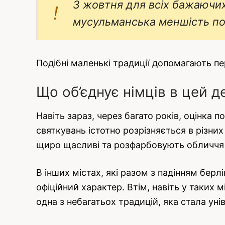
3 жовтня для всіх бажаючих 
мусульманська меншість пок
Подібні маленькі традиції допомагають пе
Що об’єднує німців в цей д
Навіть зараз, через багато років, оцінка
святкувань істотно розрізняється в різни
щиро щасливі та розфарбовують обличчя 
В інших містах, які разом з падінням берл
офіційний характер. Втім, навіть у таких 
одна з небагатьох традицій, яка стала унів