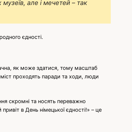
музеїв, але і мечетей – так
родного єдності.
начна, як може здатися, тому масштаб
я міст проходять паради та ходи, люди
яння скромні та носять переважно
 привіт в День німецької єдності!» – це