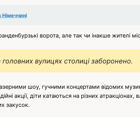
 Німеччині
нденбурзькі ворота, але так чи інакше жителі мі
а головних вулицях столиці заборонено.
лазерними шоу, гучними концертами відомих музи
одійні акції, діти катаються на різних атракціонах
их закусок.