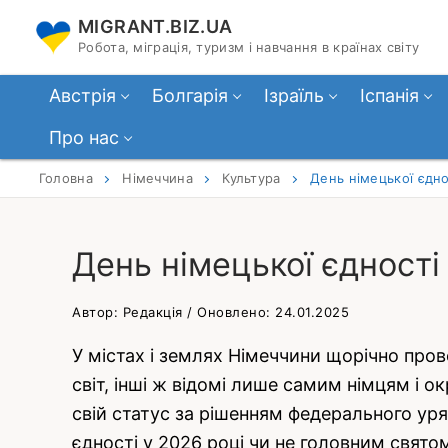
Перейти
MIGRANT.BIZ.UA
до
Робота, міграція, туризм і навчання в країнах світу
вмісту
Австрія
Болгарія
Ізраїль
Іспанія
Про нас
Головна
Німеччина
Культура
День німецької єдно
День німецької єдності 
Автор: Редакція / Оновлено: 24.01.2025
У містах і землях Німеччини щорічно прово
світ, інші ж відомі лише самим німцям і о
свій статус за рішенням федерального уря
єдності у 2026 році чи не головним свято