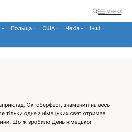
МЕНЮ
а
Польща
США
Чехія
Інші
Пошук:
 наприклад, Октоберфест, знамениті на весь
Але тільки одне з німецьких свят отримав
ччини. Що ж зробило День німецької