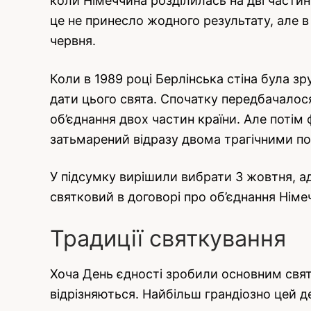
коли Німеччина розділилась на дві частин
це не принесло жодного результату, але в 
червня.
Коли в 1989 році Берлінська стіна була зр
дати цього свята. Спочатку передбачалос
об’єднання двох частин країни. Але потім 
затьмарений відразу двома трагічними под
У підсумку вирішили вибрати 3 жовтня, ад
святковий в договорі про об’єднання Німе
Традиції святкування
Хоча День єдності зробили основним святом
відрізняються. Найбільш грандіозно цей де