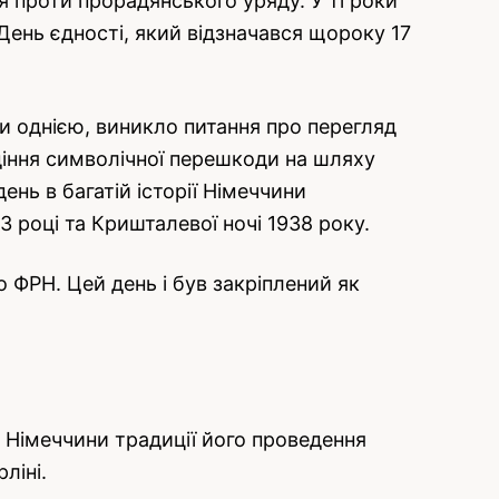
я проти прорадянського уряду. У ті роки
 День єдності, який відзначався щороку 17
ли однією, виникло питання про перегляд
діння символічної перешкоди на шляху
ень в багатій історії Німеччини
 році та Кришталевої ночі 1938 року.
 ФРН. Цей день і був закріплений як
х Німеччини традиції його проведення
ліні.