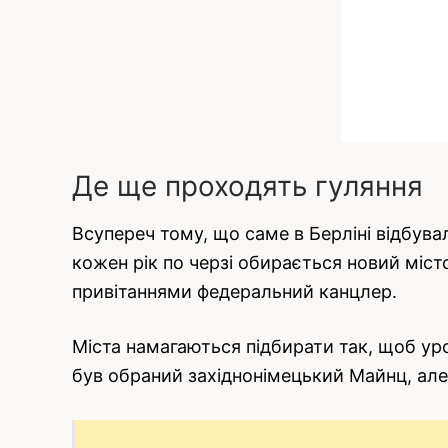
Де ще проходять гуляння
Всупереч тому, що саме в Берліні відбувал
кожен рік по черзі обирається новий місто
привітаннями федеральний канцлер.
Міста намагаються підбирати так, щоб уро
був обраний західнонімецький Майнц, але 