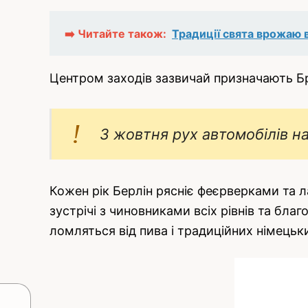
➡️ Читайте також:
Традиції свята врожаю в
Центром заходів зазвичай призначають Бра
3 жовтня рух автомобілів н
Кожен рік Берлін рясніє феєрверками та 
зустрічі з чиновниками всіх рівнів та благ
ломляться від пива і традиційних німецьк