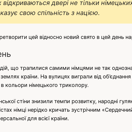
відкриваються двері не тільки німецьких 
азує свою спільність з нацією.
ретворити цей відносно новий свято в цей день на
ень
 подій, що трапилися самими німцями не так одноз
х землях країни. На вулицях виграли від об’єднанн
в кольори німецького триколору.
інської стіни знизили темпи розвитку, народні гул
містах німці нерідко кричать зустрічним «Сердечний
ерсальної для всієї країни.