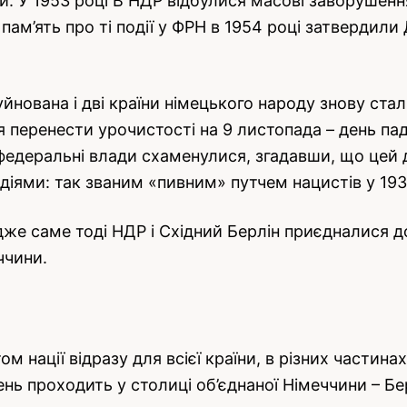
и. У 1953 році В НДР відбулися масові заворушенн
пам’ять про ті події у ФРН в 1954 році затвердили
уйнована і дві країни німецького народу знову ста
я перенести урочистості на 9 листопада – день па
федеральні влади схаменулися, згадавши, що цей д
іями: так званим «пивним» путчем нацистів у 1933
же саме тоді НДР і Східний Берлін приєдналися до
ччини.
 нації відразу для всієї країни, в різних частина
нь проходить у столиці об’єднаної Німеччини – Бер