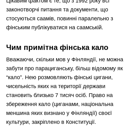
Цікавим фактом є те, що з 1992 року всі
законотворчі питання та документи, що
стосуються саамів, повинні паралельно з
фінським публікуватися на саамській.
Чим примітна фінська кало
Вважаючи, скільки мов у Фінляндії, не можна
забути про парациганську, більш відомому як
“кало”. Нею розмовляють фінські цигани,
чисельність яких на території держави
становить близько 7 тисяч осіб. Право на
збереження кало (циганами, національна
меншина яких визнано у Фінляндії) своєї
культури, закріплено в Конституції.