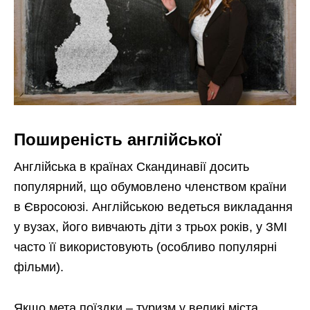
Поширеність англійської
Англійська в країнах Скандинавії досить
популярний, що обумовлено членством країни
в Євросоюзі. Англійською ведеться викладання
у вузах, його вивчають діти з трьох років, у ЗМІ
часто її використовують (особливо популярні
фільми).
Якщо мета поїздки – туризм у великі міста