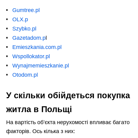
Gumtree.pl
OLX.p
Szybko.pl
Gazetadom.p
l
Emieszkania.com.pl
Wspollokator.pl
Wynajmemieszkanie.pl
Otodom.pl
У скільки обійдеться покупка
житла в Польщі
На вартість об’єкта нерухомості впливає багато
факторів. Ось кілька з них: