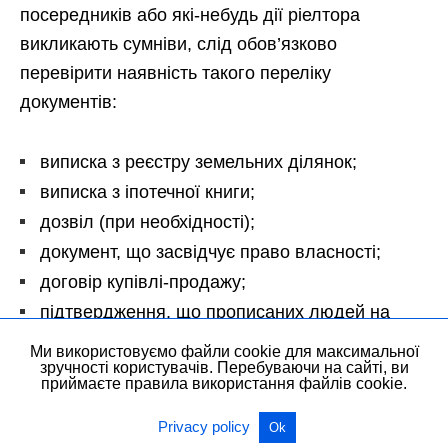
посередників або які-небудь дії ріелтора
викликають сумніви, слід обов’язково
перевірити наявність такого переліку
документів:
виписка з реєстру земельних ділянок;
виписка з іпотечної книги;
дозвіл (при необхідності);
документ, що засвідчує право власності;
договір купівлі-продажу;
підтвердження, що прописаних людей на
об’єкті нерухомості немає.
Ми використовуємо файли cookie для максимальної
зручності користувачів. Перебуваючи на сайті, ви
приймаєте правила використання файлів cookie.
Потрібно зберігати пильність і контролювати
Privacy policy
кожен етап покупки, адже на кону велика сума
Ok