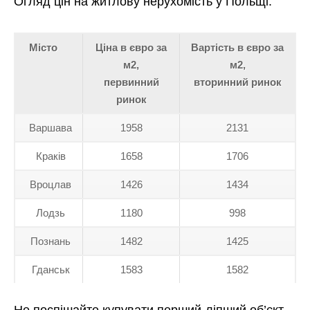
Огляд цін на житлову нерухомість у Польщі:
Місто
Ціна в євро за
Вартість в євро за
м2,
м2,
первинний
вторинний ринок
ринок
Варшава
1958
2131
Краків
1658
1706
Вроцлав
1426
1434
Лодзь
1180
998
Познань
1482
1425
Гданськ
1583
1582
Не поспішайте купувати перший-ліпший об’єкт.