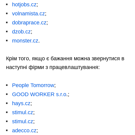
hotjobs.cz
;
volnamista.cz
;
dobraprace.cz
;
dzob.cz
;
monster.cz
.
Крім того, якщо є бажання можна звернутися в
наступні фірми з працевлаштування:
People Tomorrow
;
GOOD WORKER s.r.o
.;
hays.cz
;
stimul.cz
;
stimul.cz
;
adecco.cz
;