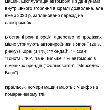
машин. Експлуатація автомобілів з двигунами
внутрішнього згоряння в Ізраїлі дозволена, але
вже з 2030 р. заплановано перехід на
електромобілі.
В останні роки в Ізраїлі лідерство по продажах
міцно утримують автовиробники з Японії (28 %
ринку) і Кореї (14 %): “Хюндай”, “Ніссан”,
“Тойота”, “КІА” та ін. Більше 7 % автомобілів –
німецьких брендів (“Фольксваген”, “Мерседес-
Бенц”).
Ізраїльські номери машин мають сім цифр на
помаранчевому тлі.