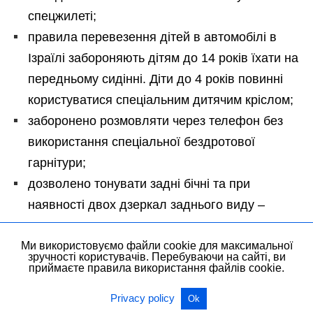
спецжилеті;
правила перевезення дітей в автомобілі в
Ізраїлі забороняють дітям до 14 років їхати на
передньому сидінні. Діти до 4 років повинні
користуватися спеціальним дитячим кріслом;
заборонено розмовляти через телефон без
використання спеціальної бездротової
гарнітури;
дозволено тонувати задні бічні та при
наявності двох дзеркал заднього виду –
заднє скло.
Ми використовуємо файли cookie для максимальної
зручності користувачів. Перебуваючи на сайті, ви
Штрафи за порушення ПДР
приймаєте правила використання файлів cookie.
За порушення ПДР в Ізраїлі водієві
Privacy policy
Ok