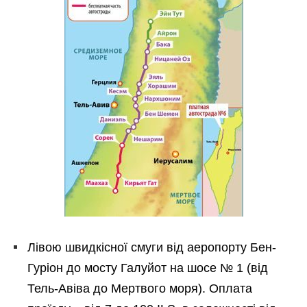
Лівою швидкісної смуги від аеропорту Бен-
Гуріон до мосту Галуйот на шосе № 1 (від
Тель-Авіва до Мертвого моря). Оплата