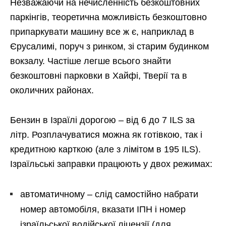
Незважаючи на нечисленність безкоштовних
паркінгів, теоретична можливість безкоштовно
припаркувати машину все ж є, наприклад в
Єрусалимі, поруч з ринком, зі старим будинком
вокзалу. Частіше легше всього знайти
безкоштовні парковки в Хайфі, Тверії та в
околичних районах.
Бензин в Ізраїлі дорогою – від 6 до 7 ILS за
літр. Розплачуватися можна як готівкою, так і
кредитною карткою (але з лімітом в 195 ILS).
Ізраїльські заправки працюють у двох режимах:
автоматичному – слід самостійно набрати
номер автомобіля, вказати ІПН і номер
ізраїльської водійської ліцензії (для