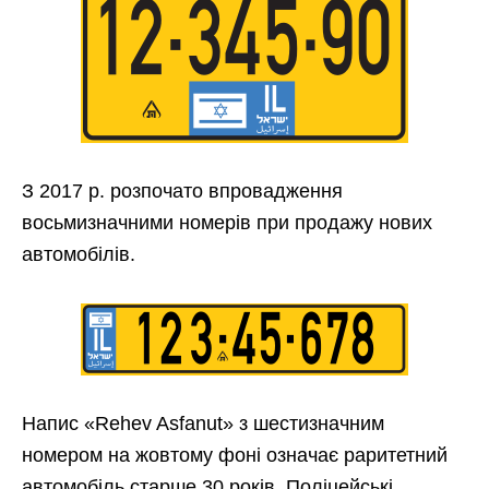
З 2017 р. розпочато впровадження
восьмизначними номерів при продажу нових
автомобілів.
Напис «Rehev Asfanut» з шестизначним
номером на жовтому фоні означає раритетний
автомобіль старше 30 років. Поліцейські