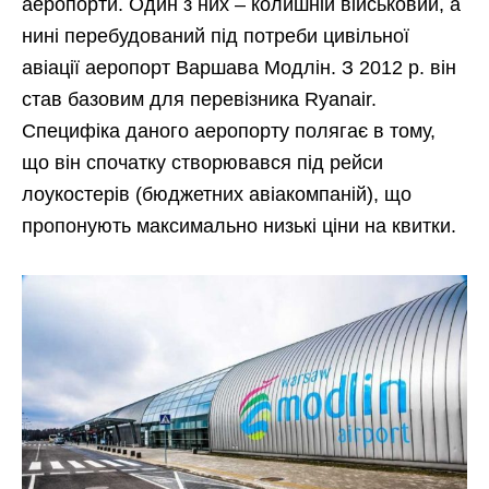
аеропорти. Один з них – колишній військовий, а
нині перебудований під потреби цивільної
авіації аеропорт Варшава Модлін. З 2012 р. він
став базовим для перевізника Ryanair.
Специфіка даного аеропорту полягає в тому,
що він спочатку створювався під рейси
лоукостерів (бюджетних авіакомпаній), що
пропонують максимально низькі ціни на квитки.