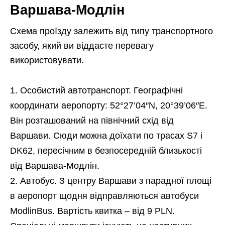
Варшава-Модлін
Схема проїзду залежить від типу транспортного
засобу, який ви віддасте перевагу
використовувати.
Особистий автотранспорт. Географічні
координати аеропорту: 52°27’04″N, 20°39’06″E.
Він розташований на північний схід від
Варшави. Сюди можна доїхати по трасах S7 і
DK62, пересічним в безпосередній близькості
від Варшава-Модлін.
Автобус. З центру Варшави з парадної площі
в аеропорт щодня відправляються автобуси
ModlinBus. Вартість квитка – від 9 PLN.