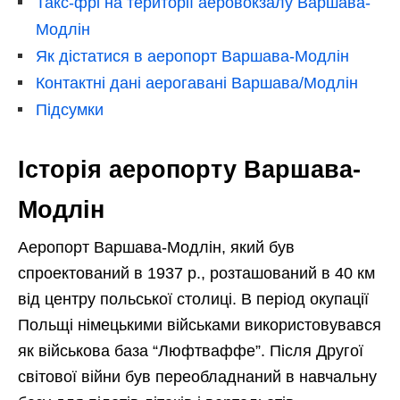
Такс-фрі на території аеровокзалу Варшава-
Модлін
Як дістатися в аеропорт Варшава-Модлін
Контактні дані аерогавані Варшава/Модлін
Підсумки
Історія аеропорту Варшава-
Модлін
Аеропорт Варшава-Модлін, який був
спроектований в 1937 р., розташований в 40 км
від центру польської столиці. В період окупації
Польщі німецькими військами використовувався
як військова база “Люфтваффе”. Після Другої
світової війни був переобладнаний в навчальну