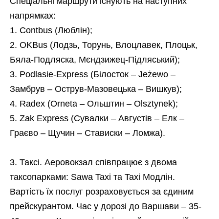
Спеціальні маршрути існують на наступних
напрямках:
Contbus (Люблін);
OKBus (Лодзь, Торунь, Влоцлавек, Плоцьк,
Бяла-Подляска, Мєндзижец-Підляський);
Podlasie-Express (Білосток – Jeżewo –
Замбрув – Острув-Мазовецька – Вишкув);
Radex (Orneta – Ольштин – Olsztynek);
Zak Express (Сувалки – Августів – Елк –
Граєво – Щучин – Стависки – Ломжа).
Таксі. Аеровокзал співпрацює з двома
таксопарками: Sawa Taxi та Taxi Модлін.
Вартість їх послуг розраховується за єдиним
прейскурантом. Час у дорозі до Варшави – 35-