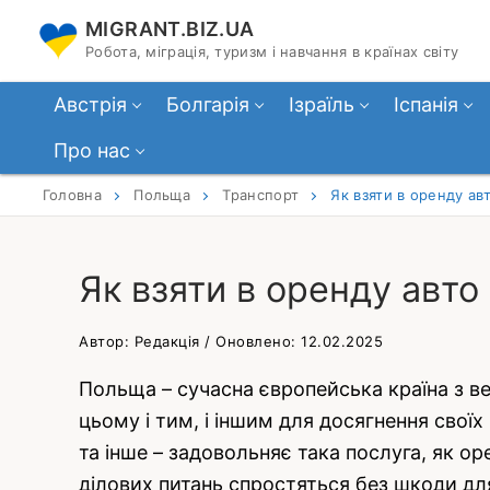
Перейти
MIGRANT.BIZ.UA
до
Робота, міграція, туризм і навчання в країнах світу
вмісту
Австрія
Болгарія
Ізраїль
Іспанія
Про нас
Головна
Польща
Транспорт
Як взяти в оренду ав
Як взяти в оренду авто
Автор: Редакція / Оновлено: 12.02.2025
Польща – сучасна європейська країна з в
цьому і тим, і іншим для досягнення свої
та інше – задовольняє така послуга, як ор
ділових питань спростяться без шкоди дл