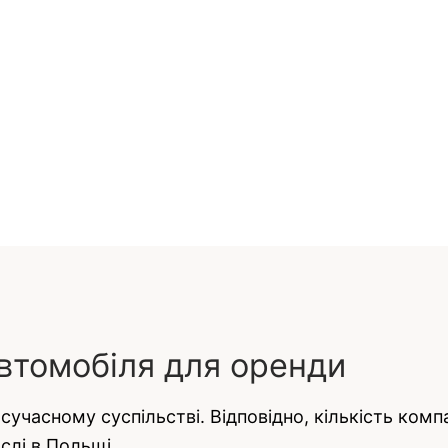
автомобіля для оренди
учасному суспільстві. Відповідно, кількість компа
ислі в Польщі.