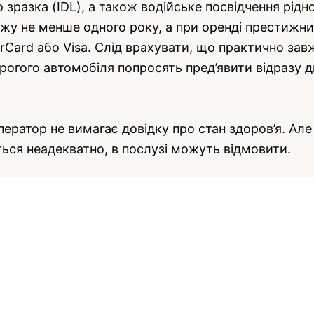
 зразка (IDL), а також водійське посвідчення рідн
жу не менше одного року, а при оренді престижних
rCard або Visa. Слід врахувати, що практично зав
рогого автомобіля попросять пред’явити відразу д
ратор не вимагає довідку про стан здоров’я. Але 
иться неадекватно, в послузі можуть відмовити.