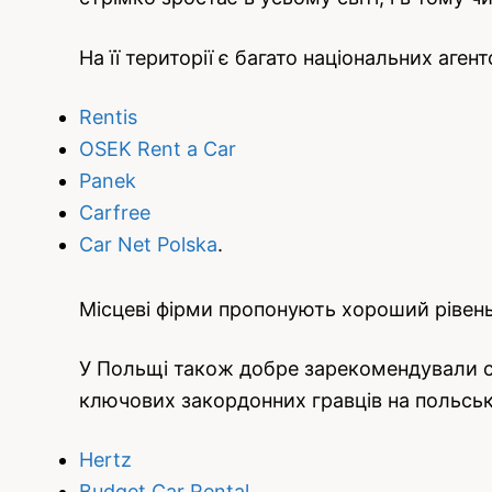
На її території є багато національних аген
Rentis
OSEK Rent a Car
Panek
Carfree
Car Net Polska
.
Місцеві фірми пропонують хороший рівень 
У Польщі також добре зарекомендували се
ключових закордонних гравців на польсь
Hertz
Budget Car Rental