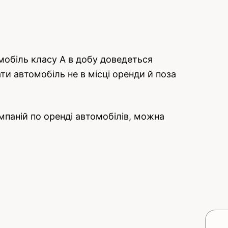
омобіль класу A в добу доведеться
и автомобіль не в місці оренди й поза
паній по оренді автомобілів, можна