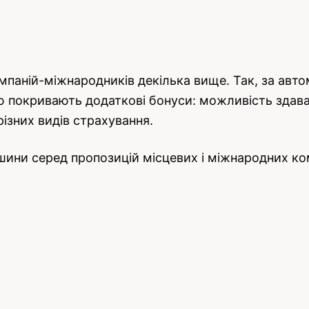
мпаній-міжнародників декілька вище. Так, за авт
ю покривають додаткові бонуси: можливість здават
різних видів страхування.
ни серед пропозицій місцевих і міжнародних ком