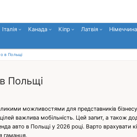
Італія
Канада
Кіпр
Латвія
Німеччин
то в Польщі
 в Польщі
еликими можливостями для представників бізнесу,
х цілей важлива мобільність. Цей запит, а також д
енда авто в Польщі у 2026 році. Варто врахувати к
я гаманця.