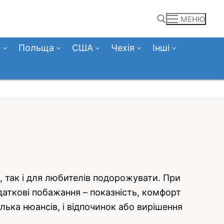
МЕНЮ
а
Польща
США
Чехія
Інші
Пошук:
 так і для любителів подорожувати. При
одаткові побажання – показність, комфорт
ілька нюансів, і відпочинок або вирішення