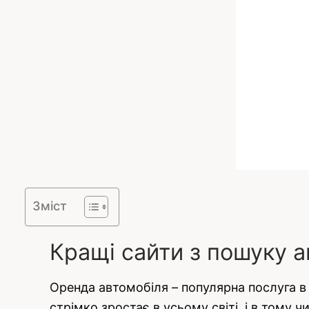
Зміст
Кращі сайти з пошуку 
Оренда автомобіля – популярна послуга в с
стрімко зростає в усьому світі, і в тому ч