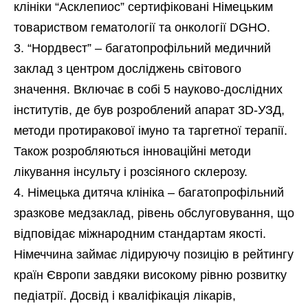
клініки “Асклепиос” сертифіковані Німецьким
товариством гематології та онкології DGHO.
“Нордвест” – багатопрофільний медичний
заклад з центром досліджень світового
значення. Включає в собі 5 науково-дослідних
інститутів, де був розроблений апарат 3D-УЗД,
методи протиракової імуно та таргетної терапії.
Також розробляються інноваційні методи
лікування інсульту і розсіяного склерозу.
Німецька дитяча клініка – багатопрофільний
зразкове медзаклад, рівень обслуговування, що
відповідає міжнародним стандартам якості.
Німеччина займає лідируючу позицію в рейтингу
країн Європи завдяки високому рівню розвитку
педіатрії. Досвід і кваліфікація лікарів,