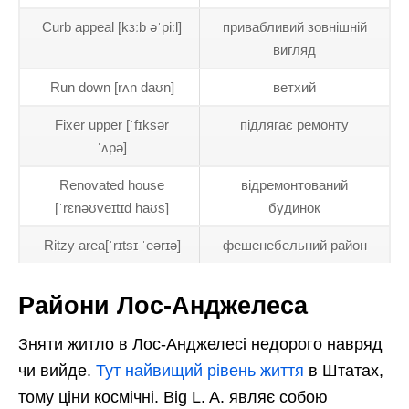
Curb appeal [kɜːb əˈpiːl]
привабливий зовнішній
вигляд
Run down [rʌn daʊn]
ветхий
Fixer upper [ˈfɪksər
підлягає ремонту
ˈʌpə]
Renovated house
відремонтований
[ˈrɛnəʊveɪtɪd haʊs]
будинок
Ritzy area[ˈrɪtsɪ ˈeərɪə]
фешенебельний район
Райони Лос-Анджелеса
Зняти житло в Лос-Анджелесі недорого навряд
чи вийде.
Тут найвищий рівень життя
в Штатах,
тому ціни космічні. Big L. A. являє собою