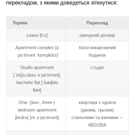
перекладом, з якими доведеться зіткнутися.
Термін
Переклад
Lease [liːs]
орендний договір
Apartment complex [ə
багатоквартирний
ˈpɑːtmənt ˈkɒmplɛks]
будинок
Studio apartment
студія
[ˈst(j)uːdɪəʊ əˈpɑːtmənt],
bachelor flat [ˈbæʧələ
flæt]
One- (two-, three-)
квартира з однією
bedroom apartment
(двома, трьома)
[bɛdru(ː)m əˈpɑːtmənt]
спальнями та ванними ─
4BD/2BA