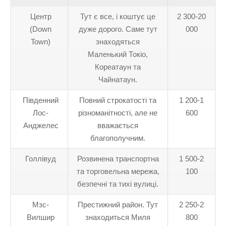
Центр
Тут є все, і коштує це
2 300-20
(Down
дуже дорого. Саме тут
000
Town)
знаходяться
Маленький Токіо,
Кореатаун та
Чайнатаун.
Південний
Повний строкатості та
1 200-1
Лос-
різноманітності, але не
600
Анджелес
вважається
благополучним.
Голлівуд
Розвинена транспортна
1 500-2
та торговельна мережа,
100
безпечні та тихі вулиці.
Мзс-
Престижний район. Тут
2 250-2
Вилшир
знаходиться Миля
800