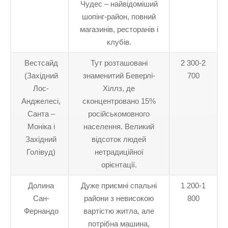
Чудес – найвідоміший
шопінг-район, повний
магазинів, ресторанів і
клубів.
Вестсайд
Тут розташовані
2 300-2
(Західний
знаменитий Беверлі-
700
Лос-
Хіллз, де
Анджелесі,
сконцентровано 15%
Санта –
російськомовного
Моніка і
населення. Великий
Західний
відсоток людей
Голівуд)
нетрадиційної
орієнтації.
Долина
Дуже приємні спальні
1 200-1
Сан-
райони з невисокою
800
Фернандо
вартістю житла, але
потрібна машина,