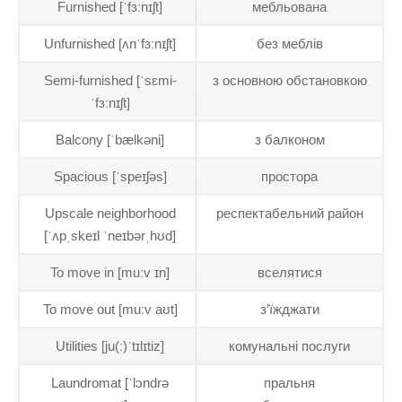
Furnished [ˈfɜːnɪʃt]
мебльована
Unfurnished [ʌnˈfɜːnɪʃt]
без меблів
Semi-furnished [ˈsɛmi-
з основною обстановкою
ˈfɜːnɪʃt]
Balcony [ˈbælkəni]
з балконом
Spacious [ˈspeɪʃəs]
простора
Upscale neighborhood
респектабельний район
[ˈʌpˌskeɪl ˈneɪbərˌhʊd]
To move in [muːv ɪn]
вселятися
To move out [muːv aʊt]
з’їжджати
Utilities [ju(ː)ˈtɪlɪtiz]
комунальні послуги
Laundromat [ˈlɔndrə
пральня