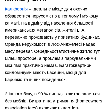
Каліфорнія
– ідеальне місце для охочих
обзавестися нерухомістю в теплому і м’якому
кліматі. На відміну від населення більшості
американських мегаполісів, жителі L. A.
переважно проживають у приватних будинках.
Оренда нерухомості в Лос-Анджелесі надає
масу переваг. Середньостатистичне житло тут
більш просторе, а проблем з паркувальними
місцями практично немає. Багатоквартирні
кондомініуми мають басейни, місця для
барбекю та інших посиденьок.
З іншого боку, в 90 % випадків житло здається
без меблів. Витрати на утримання (homeowners
association fees) включають вартість