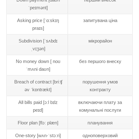
ˈpeɪmənt]
Asking price [ˈɑːskɪŋ
запитувана ціна
praɪs]
Subdivision [ˈsʌbdɪ
мікрорайон
ˌvɪʒən]
No money down [ noʊ
без першого внеску
ˈmʌni daʊn]
Breach of contract [briːʧ
порушення умов
əv ˈkɒntrækt]
контракту
All bills paid [ɔːl bɪlz
включаючи плату за
peɪd]
комунальні послуги
Floor plan [flɔː plæn]
планування
One-story [wʌn-ˈstɔːri]
одноповерховий