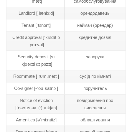
ˌmæt]
самообслуговування
Landlord [ˈlænlɔːd]
орендодавець
Tenant [ˈtɛnənt]
наймач (орендар)
Credit approval [ˈkrɛdɪt ə
кредитне дозвіл
ˈpruːvəl]
Security deposit [sɪ
запорука
ˈkjʊərɪti dɪˈpɒzɪt]
Roommate [ˈrʊm.meɪt ]
сусід по кімнаті
Co-signer [-ˈoʊˈsaɪnə ]
поручитель
Notice of eviction
повідомлення про
[ˈnəʊtɪs əv i(ː)ˈvɪkʃən]
виселення
Amenities [əˈmiːnɪtiz]
облаштування
Down payment [daʊn
перший внесок