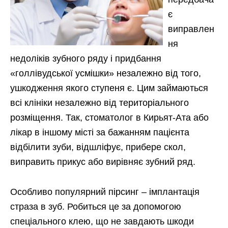
є
виправлен
ня
недоліків зубного ряду і придбання
«голлівудської усмішки» незалежно від того,
ушкодження якого ступеня є. Цим займаються
всі клініки незалежно від територіального
розміщення. Так, стоматолог в Кирьят-Ата або
лікар в іншому місті за бажанням пацієнта
відбілити зуби, відшліфує, прибере скол,
виправить прикус або вирівняє зубний ряд.
Особливо популярний пірсинг – імплантація
страза в зуб. Робиться це за допомогою
спеціального клею, що не завдають шкоди