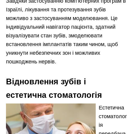
Завдяки застосуванню комп’ютерних програм в
Ізраїлі, лікування та протезування зубів
можливо з застосуванням моделювання. Це
індивідуальний навігатор пацієнта, здатний
візуалізувати стан зубів, змоделювати
встановлення імплантатів таким чином, щоб
уникнути небезпечних зон і можливих
пошкоджень нервів.
Відновлення зубів і
естетична стоматологія
Естетична
стоматолог
ія
передбача