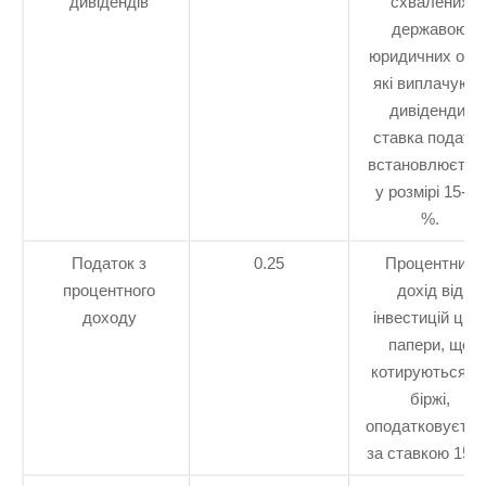
дивідендів
схвалених
державою
юридичних осіб
які виплачуют
дивіденди,
ставка податк
встановлюєтьс
у розмірі 15-20
%.
Податок з
0.25
Процентний
процентного
дохід від
доходу
інвестицій цінн
папери, що
котируються н
біржі,
оподатковуєтьс
за ставкою 15 %