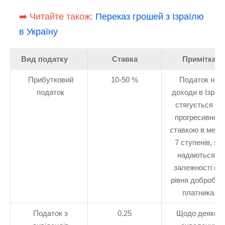
➡️ Читайте також:
Переказ грошей з Ізраїлю
в Україну
Вид податку
Ставка
Примітка
Прибутковий
10-50 %
Податок на
податок
доходи в Ізраїл
стягується за
прогресивною
ставкою в межа
7 ступенів, які
надаються в
залежності від
рівня добробут
платника.
Податок з
0.25
Щодо деяких