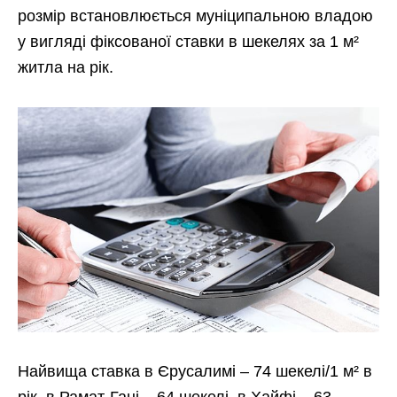
розмір встановлюється муніципальною владою
у вигляді фіксованої ставки в шекелях за 1 м²
житла на рік.
Найвища ставка в Єрусалимі – 74 шекелі/1 м² в