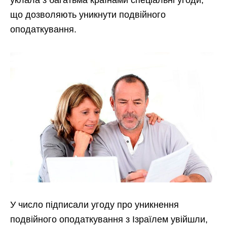
уклала з багатьма країнами спеціальні угоди,
що дозволяють уникнути подвійного
оподаткування.
У число підписали угоду про уникнення
подвійного оподаткування з Ізраїлем увійшли,