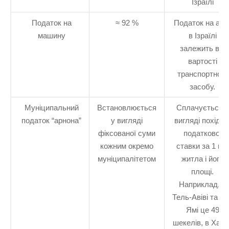
Ізраїлі
Податок на
≈ 92 %
Податок на авт
машину
в Ізраїлі
залежить від
вартості
транспортного
засобу.
Муніципальний
Встановлюється
Сплачується у
податок “арнона”
у вигляді
вигляді похідно
фіксованої суми
податкової
кожним окремо
ставки за 1 м 2
муніципалітетом
житла і його
площі.
Наприклад, в
Тель-Авіві та Б
Ямі це 49
шекелів, в Хайф