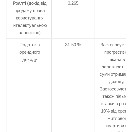
Роялті (дохід від
0.265
продажу права
користування
інтелектуальною
власністю)
Податок з
31-50 %
Застосовуєтьс
орендного
прогресивна
доходу
шкала в
залежності від
суми отриманог
доходу.
Застосовуютьс
також пільгові
ставки в розмір
10% від оренд
житлової
квартири в