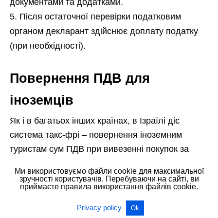
документами та додатками.
Після остаточної перевірки податковим
органом декларант здійснює доплату податку
(при необхідності).
Повернення ПДВ для
іноземців
Як і в багатьох інших країнах, в Ізраїлі діє
система такс-фрі – повернення іноземним
туристам сум ПДВ при вивезенні покупок за
межі країни. Більш того, не включається ПДВ в
Ми використовуємо файли cookie для максимальної
оренду транспорту і послуги гіда, немає ПДВ в
зручності користувачів. Перебуваючи на сайті, ви
приймаєте правила використання файлів cookie.
Ізраїлі при бронюванні готелю і при проживанні
в хостелі, при організації екскурсій і харчуванні,
Privacy policy
Ok