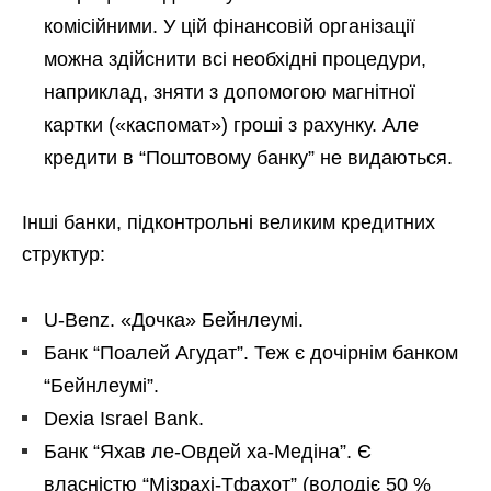
комісійними. У цій фінансовій організації
можна здійснити всі необхідні процедури,
наприклад, зняти з допомогою магнітної
картки («каспомат») гроші з рахунку. Але
кредити в “Поштовому банку” не видаються.
Інші банки, підконтрольні великим кредитних
структур:
U-Benz. «Дочка» Бейнлеумі.
Банк “Поалей Агудат”. Теж є дочірнім банком
“Бейнлеумі”.
Dexia Israel Bank.
Банк “Яхав ле-Овдей ха-Медіна”. Є
власністю “Мізрахі-Тфахот” (володіє 50 %