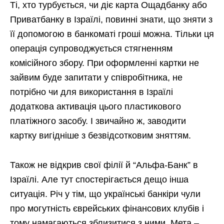
Ті, хто турбується, чи діє карта Ощадбанку або
Приватбанку в Ізраїлі, повинні знати, що зняти з
її допомогою в банкоматі гроші можна. Тільки ця
операція супроводжується стягненням
комісійного збору. При оформленні картки не
зайвим буде запитати у співробітника, не
потрібно чи для використання в Ізраїлі
додаткова активація цього пластикового
платіжного засобу. І звичайно ж, заводити
картку вигідніше з безвідсотковим зняттям.
Також не відкрив свої філії й “Альфа-Банк” в
Ізраїлі. Але тут спостерігається дещо інша
ситуація. Річ у тім, що українські банкіри чули
про могутність єврейських фінансових клубів і
тому намагаються зблизитися з ними. Мета –