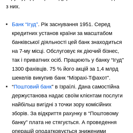
з них.
Банк “Ігуд”
. Рік заснування 1951. Серед
кредитних установ країни за масштабом
банківської діяльності цей банк знаходиться
на 7-му місці. Обслуговує як діючий бізнес,
так і приватних осіб. Працюють у банку “Ігуд”
1300 фахівців. 75 % його акцій за 1,4 млрд
шекелів викупив банк “Мізрахі-Тфахот”.
“
Поштовий банк
” в Ізраїлі. Дана самостійна
держустанова надає своїм клієнтам послуги
найбільш вигідні з точки зору комісійних
зборів. За відкриття рахунку в “Поштовому
банку” плата не стягується. А проведення
операцій оподатковується зниженими