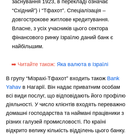
заснування 1923, в перекладі означає
“Східний”) і “Тфахот”. Спеціалізація –
довгострокове житлове кредитування.
Власне, з усіх учасників цього сектора
фінансового ринку Ізраїлю даний банк є
найбільшим.
➡️ Читайте також:
Яка валюта в Ізраїлі
В групу “Мізрахі-Тфахот” входить також
Bank
Yahav
в Нагарії. Він надає приватним особам
всі види послуг, що відповідають його профілю
діяльності. У число клієнтів входять переважно
домашні господарства та наймані працівники з
різних галузей промисловості. По країні
відкрито велику кількість відділень цього банку.