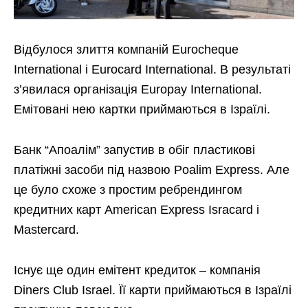
Відбулося злиття компаній Eurocheque
International і Eurocard International. В результаті
з’явилася організація Europay International.
Емітовані нею картки приймаються в Ізраїлі.
Банк “Апоалім” запустив в обіг пластикові
платіжні засоби під назвою Poalim Express. Але
це було схоже з простим ребрендингом
кредитних карт American Express Isracard і
Mastercard.
Існує ще один емітент кредиток – компанія
Diners Club Israel. Її карти приймаються в Ізраїлі