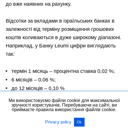
до вже наявних на рахунку.
Відсотки за вкладами в ізраїльських банках в
залежності від терміну розміщення грошових
коштів коливаються в дуже широкому діапазоні.
Наприклад, у Банку Leumi цифри виглядають
так:
термін 1 місяць – процентна ставка 0,02 %;
6 місяців – 0,06 %;
до 12 місяців – 0,10 %
Ми використовуємо файли cookie для максимальної
Діючі в даний час накопичувальні програми та
зручності користувачів. Перебуваючи на сайті, ви
приймаєте правила використання файлів cookie.
вклади поділяються на 2 види:
Privacy policy
Ok