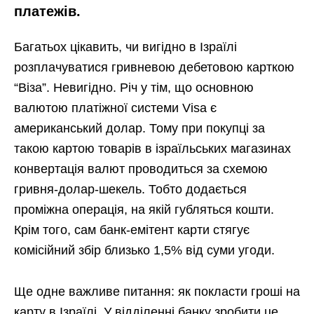
платежів.
Багатьох цікавить, чи вигідно в Ізраїлі
розплачуватися гривневою дебетовою карткою
“Віза”. Невигідно. Річ у тім, що основною
валютою платіжної системи Visa є
американський долар. Тому при покупці за
такою картою товарів в ізраїльських магазинах
конвертація валют проводиться за схемою
гривня-долар-шекель. Тобто додається
проміжна операція, на якій губляться кошти.
Крім того, сам банк-емітент карти стягує
комісійний збір близько 1,5% від суми угоди.
Ще одне важливе питання: як покласти гроші на
карту в Ізраїлі. У відділенні банку зробити це