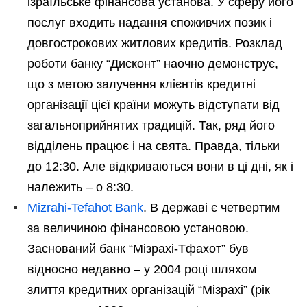
ізраїльське фінансова установа. У сферу його
послуг входить надання споживчих позик і
довгострокових житлових кредитів. Розклад
роботи банку “Дисконт” наочно демонструє,
що з метою залучення клієнтів кредитні
організації цієї країни можуть відступати від
загальноприйнятих традицій. Так, ряд його
відділень працює і на свята. Правда, тільки
до 12:30. Але відкриваються вони в ці дні, як і
належить – о 8:30.
Mizrahi-Tefahot Bank
. В державі є четвертим
за величиною фінансовою установою.
Заснований банк “Мізрахі-Тфахот” був
відносно недавно – у 2004 році шляхом
злиття кредитних організацій “Мізрахі” (рік