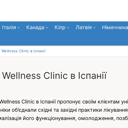
Італія
Канада
Кіпр
Латвія
Німеччин
ellness Clinic в Іспанії
llness Clinic в Іспанії
llness Clinic в Іспанії пропонує своїм клієнтам у
ініки об’єднали східні та західні практики лікуван
лізація його функціонування, омолодження, позбав