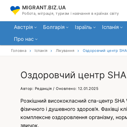
Перейти
MIGRANT.BIZ.UA
до
Робота, міграція, туризм і навчання в країнах світу
вмісту
Австрія
Болгарія
Ізраїль
Іспанія
Про нас
Головна
Іспанія
Лікування
Оздоровчий центр SHA W
Оздоровчий центр SHA We
Автор: Редакція / Оновлено: 12.01.2025
Розкішний висококласний спа-центр SHA We
фізичного і душевного здоров’я. Фахівці кл
комплексне оздоровлення організму, норма
звичок.