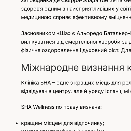
заповідника де Сьєрра-Элада (de Serra Gel
здоров’я одним з найсприятливіших у сві
медициною сприяє ефективному зміцненн
Засновником «Ша» є Альфредо Батальер-Па
вилікуватися від смертельної хвороби за
фізичне оздоровлення і духовний ріст. Для 
Міжнародне визнання к
Клініка SHA – одне з кращих місць для рел
відвідувачів центру, але й уряду Іспанії, 
SHA Wellness по праву визнана:
кращим місцем для відпочинку;