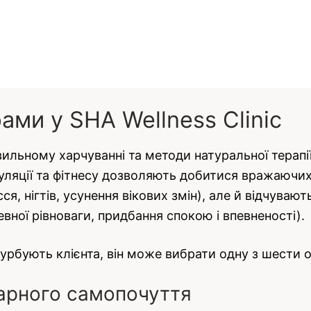
ами у SHA Wellness Clinic
вильному харчуванні та методи натуральної терапії
уляції та фітнесу дозволяють добитися вражаючих р
ся, нігтів, усунення вікових змін), але й відчува
евної рівноваги, придбання спокою і впевненості).
турбують клієнта, він може вибрати одну з шести
арного самопочуття