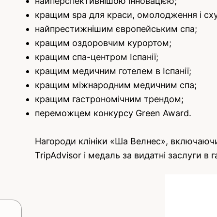
найперспективнішою інновацією;
кращим spa для краси, омолодження і сх
найпрестижнішим європейським спа;
кращим оздоровчим курортом;
кращим спа-центром Іспанії;
кращим медичним готелем в Іспанії;
кращим міжнародним медичним спа;
кращим гастрономічним трендом;
переможцем конкурсу Green Award.
Нагороди клініки «Ша Велнес», включаючи 
TripAdvisor і медаль за видатні заслуги в 