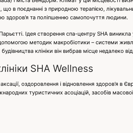
ada) і міста Бенідорм. Клімат у цій місцевості в
ті, що в поєднанні з природною терапією, лікувал
ю здоров’я та поліпшенню самопочуття людини.
рьєтті. Ідея створення спа-центру SHA виникла у
 допомогою методик макробіотики – системи живле
будівництва клініки він вибрав місце недалеко від з
лініки SHA Wellness
аксації, оздоровлення і відновлення здоров’я в Євр
міжнародних туристичних асоціацій, засобів масової