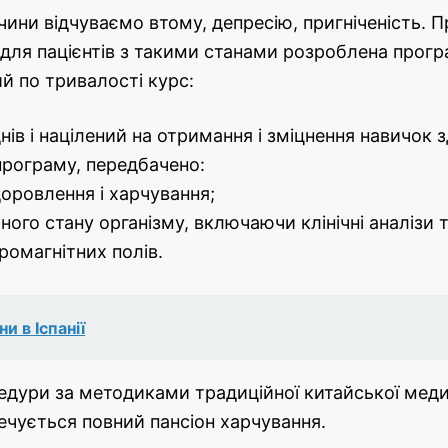
чини відчуваємо втому, депресію, пригніченість.
о для пацієнтів з такими станами розроблена про
й по тривалості курс:
нів і націлений на отримання і зміцнення навичок 
 програму, передбачено:
оровлення і харчування;
ого стану організму, включаючи клінічні аналізи т
ромагнітних полів.
и в Іспанії
цедури за методиками традиційної китайської меди
печується повний пансіон харчування.