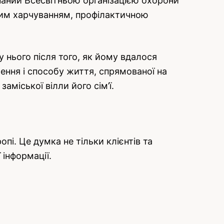
изнаний Всесвітньою організацією охорони
ьним харчуванням, профілактичною
 нього після того, як йому вдалося
ння і способу життя, спрямованої на
аміської вілли його сім’ї.
опі. Це думка не тільки клієнтів та
 інформації.