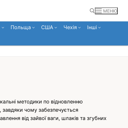
МЕНЮ
а
Польща
США
Чехія
Інші
Пошук:
нікальні методики по відновленню
ня, завдяки чому забезпечується
лення від зайвої ваги, шлаків та згубних