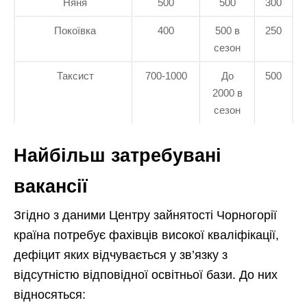
Няня
500
500
300
Покоївка
400
500 в
250
сезон
Таксист
700-1000
До
500
2000 в
сезон
Найбільш затребувані
вакансії
Згідно з даними Центру зайнятості Чорногорії
країна потребує фахівців високої кваліфікації,
дефіцит яких відчувається у зв’язку з
відсутністю відповідної освітньої бази. До них
відносяться: