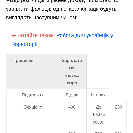
Якщо розглядати рівень доходу по містах, то
зарплати фахівців однієї кваліфікації будуть
виглядати наступним чином:
➡️ Читайте також:
Робота для українців у
Чорногорії
Професія
Зарплата
по
містах,
євро
Подгориця
Будва
Нікшич
Офіціант
400
До
250
1000 в
сезон